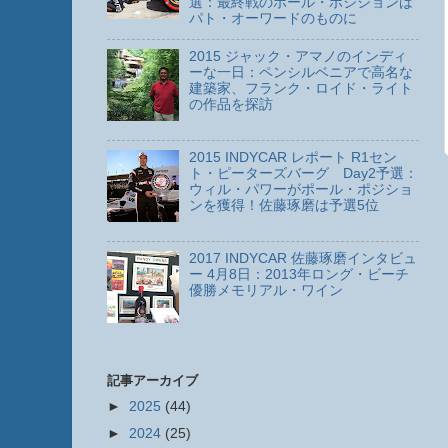
選：最終戦のポール・ポジションは
パト・オーワードのものに
2015 ジャック・アマノのインディ
ーな一日：ペンシルベニアで高名な
建築家、フランク・ロイド・ライト
の作品を探訪
2015 INDYCAR レポート R1セン
ト・ピーターズバーグ Day2予選：
ウィル・パワーがポール・ポジショ
ンを獲得！佐藤琢磨は予選5位
2017 INDYCAR 佐藤琢磨インタビュ
ー 4月8日：2013年ロング・ビーチ
優勝メモリアル・ワイン
記事アーカイブ
►
2025
(44)
►
2024
(25)