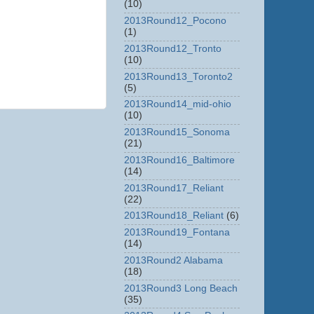
(10)
2013Round12_Pocono
(1)
2013Round12_Tronto
(10)
2013Round13_Toronto2
(5)
2013Round14_mid-ohio
(10)
2013Round15_Sonoma
(21)
2013Round16_Baltimore
(14)
2013Round17_Reliant
(22)
2013Round18_Reliant
(6)
2013Round19_Fontana
(14)
2013Round2 Alabama
(18)
2013Round3 Long Beach
(35)