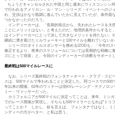
ちょうどキャンセルされた中国と同じ週末にウィスコンシン州
で行われるアメリカン・ル・マン・シリーズ・イベントへのジ
れ、交渉はかなり順調に進んでいたかに見えていたが、条件面
つかなかったのだろう。
インディーカーは、「長期的視点から、失われたレースを大
ことにメリットはない」と考えたのだ。地理的条件からすると
はインディーカーにとって決して大きなメリットを持たない。
継続に漕ぎ着けたミルウォーキーと100マイルも離れていないか
シリーズのタイトルスポンサーを務めるIZODも、「今年のス
修正するより、将来のスケジュールについては長期的な戦略に
ズにとって得策」と、今回のインディーカーの決断をサポート
最終戦は500マイルレースに
なお、シリーズ最終戦のフォンタナ＝オート・クラブ・スピ
スは、500マイルで争われることと決定した。同コースでの500マ
年以来の開催。02年のウィナーは現KVレーシング・テクノロ
ミー・ヴァッサーだった。
カリフォルニアが500マイルに決定ってことは、来年、ミシガ
でのレース開催が実現し、そちらも500マイラーとなれば”トリ
ってことか？ しかし、欲を言えば、 フォンタナではなく、ミ
ンディーの方がベター、と私は思う。