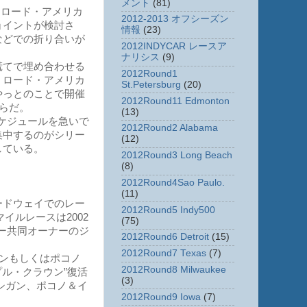
メント
(81)
ロード・アメリカ
2012-2013 オフシーズン
ョイントが検討さ
情報
(23)
などでの折り合いが
2012INDYCAR レースア
ナリシス
(9)
慌てで埋め合わせる
2012Round1
、ロード・アメリカ
St.Petersburg
(20)
やっとのことで開催
2012Round11 Edmonton
らだ。
(13)
ケジュールを急いで
2012Round2 Alabama
集中するのがシリー
(12)
している。
2012Round3 Long Beach
(8)
2012Round4Sao Paulo.
(11)
ードウェイでのレー
2012Round5 Indy500
イルレースは2002
(75)
ジー共同オーナーのジ
2012Round6 Detroit
(15)
2012Round7 Texas
(7)
ンもしくはポコノ
2012Round8 Milwaukee
プル・クラウン”復活
(3)
シガン、ポコノ＆イ
2012Round9 Iowa
(7)