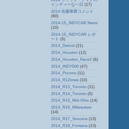
インディーな一日
(17)
2014 佐藤琢磨コメント
(80)
2014-15_INDYCAR News
(10)
2014-15_INDYCAR レポ
ート
(5)
2014_Detroit
(21)
2014_Houston
(12)
2014_Houston_Race2
(6)
2014_INDY500
(47)
2014_Pocono
(11)
2014_R12Iowa
(10)
2014_R13_Toronto
(11)
2014_R14_Toronto
(5)
2014_R15_Mid-Ohio
(14)
2014_R16_Milwaukee
(14)
2014_R17_Sonoma
(13)
2014_R18_Fontana
(13)