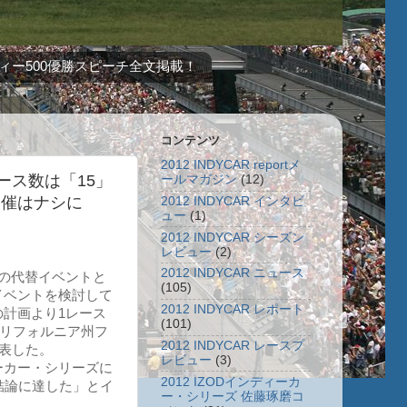
ィー500優勝スピーチ全文掲載！
コンテンツ
2012 INDYCAR reportメ
レース数は「15」
ールマガジン
(12)
開催はナシに
2012 INDYCAR インタビ
ュー
(1)
2012 INDYCAR シーズン
レビュー
(2)
2012 INDYCAR ニュース
の代替イベントと
(105)
イベントを検討して
2012 INDYCAR レポート
計画より1レース
(101)
カリフォルニア州フ
2012 INDYCAR レースプ
表した。
レビュー
(3)
ーカー・シリーズに
2012 IZODインディーカ
結論に達した」とイ
ー・シリーズ 佐藤琢磨コ