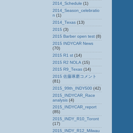
2014_Schedule
(1)
2014_Season_celebratio
n
(1)
2014_Texas
(13)
2015
(3)
2015 Barber open test
(8)
2015 INDYCAR News
(70)
2015 R1 st
(14)
2015 R2 NOLA
(15)
2015 R9_Texas
(14)
2015 佐藤琢磨コメント
(81)
2015_99th_INDY500
(42)
2015_INDYCAR_Race
analysis
(4)
2015_INDYCAR_report
(85)
2015_INDY_R10_Toront
(17)
2015_INDY_R12_Milwau