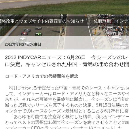
価格改定とウェブサイト内容変更のお知らせ
佐藤琢磨 インデ
2012年6月27日水曜日
2012 INDYCARニュース：6月26日 今シーズンの
に決定。キャンセルされた中国・青島の埋め合わせ
ロード・アメリカでの代替開催を断念
8月に行われる予定だった中国・青島でのレース・キャンセル
して、インディーカーはロード・アメリカなど様々なコースや
来たが、それらの可能性を最終的に断念し、今シーズンは当初の
減った15戦でシリーズを完了するものと決定、9月15日決勝の
ォンタナでのレースをシーズン最終戦とすることを6月25日に発
「あらゆる可能性を注意深く検討した結果、我らがインディ
とってベストの選択は15戦で今シーズンを終了させることとの
ンディーカーCEOのランディー・バーナードはコメントした。