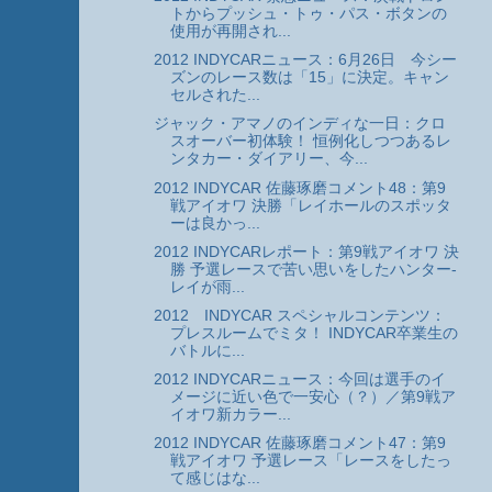
トからプッシュ・トゥ・パス・ボタンの
使用が再開され...
2012 INDYCARニュース：6月26日 今シー
ズンのレース数は「15」に決定。キャン
セルされた...
ジャック・アマノのインディな一日：クロ
スオーバー初体験！ 恒例化しつつあるレ
ンタカー・ダイアリー、今...
2012 INDYCAR 佐藤琢磨コメント48：第9
戦アイオワ 決勝「レイホールのスポッタ
ーは良かっ...
2012 INDYCARレポート：第9戦アイオワ 決
勝 予選レースで苦い思いをしたハンター-
レイが雨...
2012 INDYCAR スペシャルコンテンツ：
プレスルームでミタ！ INDYCAR卒業生の
バトルに...
2012 INDYCARニュース：今回は選手のイ
メージに近い色で一安心（？）／第9戦ア
イオワ新カラー...
2012 INDYCAR 佐藤琢磨コメント47：第9
戦アイオワ 予選レース「レースをしたっ
て感じはな...