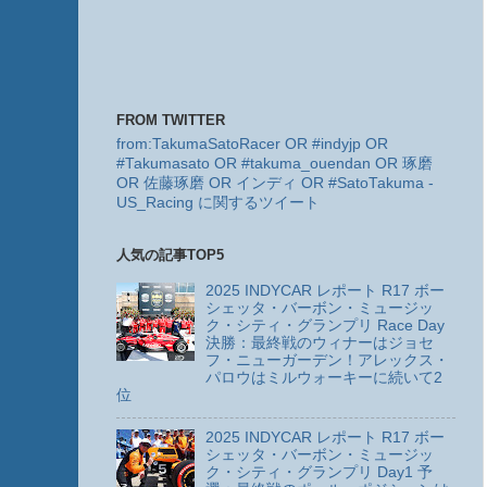
FROM TWITTER
from:TakumaSatoRacer OR #indyjp OR
#Takumasato OR #takuma_ouendan OR 琢磨
OR 佐藤琢磨 OR インディ OR #SatoTakuma -
US_Racing に関するツイート
人気の記事TOP5
2025 INDYCAR レポート R17 ボー
シェッタ・バーボン・ミュージッ
ク・シティ・グランプリ Race Day
決勝：最終戦のウィナーはジョセ
フ・ニューガーデン！アレックス・
パロウはミルウォーキーに続いて2
位
2025 INDYCAR レポート R17 ボー
シェッタ・バーボン・ミュージッ
ク・シティ・グランプリ Day1 予