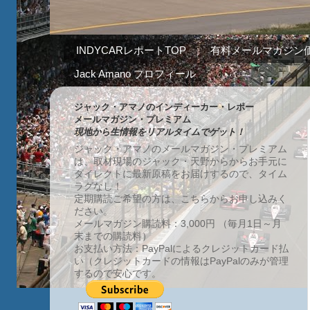
INDYCARレポートTOP
有料メールマガジン
Jack Amano プロフィール
ジャック・アマノのインディーカー・レポー
メールマガジン・プレミアム
現地から生情報をリアルタイムでゲット！
ジャック・アマノのメールマガジン・プレミアム
は、取材現場のジャック・天野からからお手元に
ダイレクトに最新原稿をお届けするので、タイム
ラグなし！
定期購読ご希望の方は、こちらからお申し込みく
ださい。
メールマガジン購読料：3,000円 （毎月1日～月
末までの購読料）
お支払い方法：PayPalによるクレジットカード払
い（クレジットカードの情報はPayPalのみが管理
するので安心です。