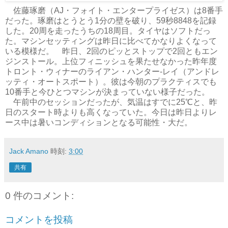
佐藤琢磨（AJ・フォイト・エンタープライゼス）は8番手
だった。琢磨はとうとう1分の壁を破り、59秒8848を記録
した。20周を走ったうちの18周目。タイヤはソフトだっ
た。マシンセッティングは昨日に比べてかなりよくなって
いる模様だ。
昨日、2回のピッとストップで2回ともエン
ジンストール。上位フィニッシュを果たせなかった昨年度
トロント・ウィナーのライアン・ハンター-レイ（アンドレ
ッティ・オートスポート）。彼は今朝のプラクティスでも
10番手と今ひとつマシンが決まっていない様子だった。
午前中のセッションだったが、気温はすでに25℃と、昨
日のスタート時よりも高くなっていた。今日は昨日よりレ
ース中は暑いコンディションとなる可能性・大だ。
Jack Amano
時刻:
3:00
共有
0 件のコメント:
コメントを投稿