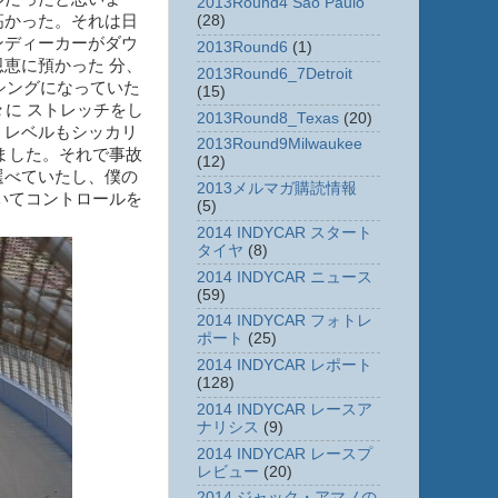
2013Round4 Sao Paulo
(28)
高かった。それは日
ンディーカーがダウ
2013Round6
(1)
恵に預かった 分、
2013Round6_7Detroit
シングになっていた
(15)
に ストレッチをし
2013Round8_Texas
(20)
・レベルもシッカリ
2013Round9Milwaukee
ました。それで事故
(12)
選べていたし、僕の
2013メルマガ購読情報
いてコントロールを
(5)
2014 INDYCAR スタート
タイヤ
(8)
2014 INDYCAR ニュース
(59)
2014 INDYCAR フォトレ
ポート
(25)
2014 INDYCAR レポート
(128)
2014 INDYCAR レースア
ナリシス
(9)
2014 INDYCAR レースプ
レビュー
(20)
2014 ジャック・アマノの