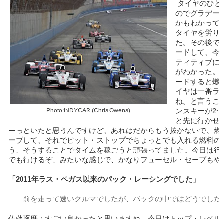
タイヤのひ
のでグラデ
かもわかっ
タイヤを労
た。その後
ードして、
ティティブ
がわかった
ードすると
イヤは一番
ね。と言う
Photo:INDYCAR (Chris Owens)
ンスキーが2
と先に行かせ
ーっといたと思うんですけど、あれはだからもう抜かないで、
ーブして、それでピット・ストップでちょっとでも入れる燃料
う、そうすることでタイムを稼ごうと頑張ってました。今日は
でも行けるぞ、みたいな感じで、かなりフューセル・セーブも
「2011年ラス・ベガス以来のパック・レーシングでした」
――前を走って速いクルマでしたが、パックの中ではどうでし
佐藤琢磨：すごい良かったと思いますね。今日はトップ・レベ