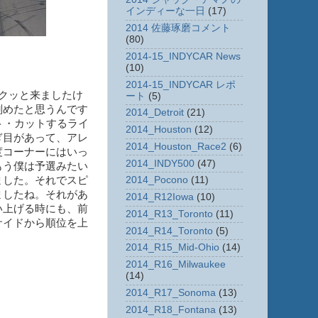
インディーな一日
(17)
2014 佐藤琢磨コメント
(80)
2014-15_INDYCAR News
(10)
2014-15_INDYCAR レポ
クッと来ましたけ
ート
(5)
刻めたと思うんです
2014_Detroit
(21)
ト・カットするライ
2014_Houston
(12)
ぎ目があって、アレ
2014_Houston_Race2
(6)
度コーナーにはいっ
2014_INDY500
(47)
もう僕は予選みたい
ました。それでスピ
2014_Pocono
(11)
ましたね。それがあ
2014_R12Iowa
(10)
い上げる時にも、前
2014_R13_Toronto
(11)
サイドから順位を上
2014_R14_Toronto
(5)
2014_R15_Mid-Ohio
(14)
2014_R16_Milwaukee
(14)
2014_R17_Sonoma
(13)
2014_R18_Fontana
(13)