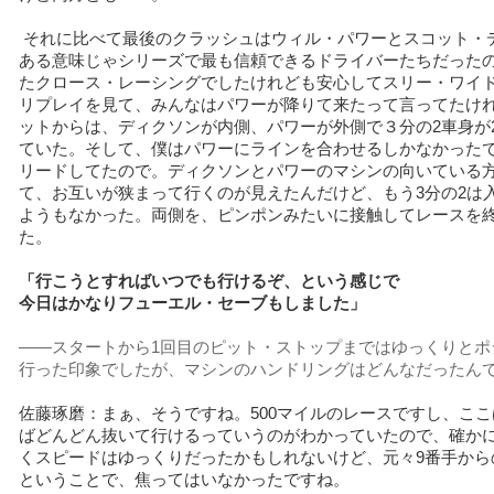
それに比べて最後のクラッシュはウィル・パワーとスコット・
ある意味じゃシリーズで最も信頼できるドライバーたちだった
たクロース・レーシングでしたけれども安心してスリー・ワイ
リプレイを見て、みんなはパワーが降りて来たって言ってたけ
ットからは、ディクソンが内側、パワーが外側で３分の2車身が
ていた。そして、僕はパワーにラインを合わせるしかなかったで
リードしてたので。ディクソンとパワーのマシンの向いている
て、お互いが狭まって行くのが見えたんだけど、もう3分の2は
ようもなかった。両側を、ピンポンみたいに接触してレースを
た。
「行こうとすればいつでも行けるぞ、という感じで
今日はかなりフューエル・セーブもしました」
――スタートから1回目のピット・ストップまではゆっくりとポ
行った印象でしたが、マシンのハンドリングはどんなだったん
佐藤琢磨：まぁ、そうですね。500マイルのレースですし、こ
ばどんどん抜いて行けるっていうのがわかっていたので、確か
くスピードはゆっくりだったかもしれないけど、元々9番手から
ということで、焦ってはいなかったですね。