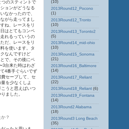
(10)
とつのスティントで
ーションがどうなる
2013Round12_Pocono
(1)
ていなかったので、
りながら走ってまし
2013Round12_Tronto
(10)
ですね、レースをリ
今日はとてもコンペ
2013Round13_Toronto2
(5)
に走れるっていうの
。ただ、レースをリ
2013Round14_mid-ohio
(10)
燃料を使います。タ
ラクなんですけど
2013Round15_Sonoma
(21)
ことで、その後にペ
〜3台来た時はわざ
2013Round16_Baltimore
(14)
て4番手ぐらいでず
燃費セーブして、セ
2013Round17_Reliant
(22)
の量を少なくしよ
行こうと思えばいつ
2013Round18_Reliant
(6)
やりました。
2013Round19_Fontana
(14)
2013Round2 Alabama
(18)
たか？
2013Round3 Long Beach
(35)
ルだったと思いま