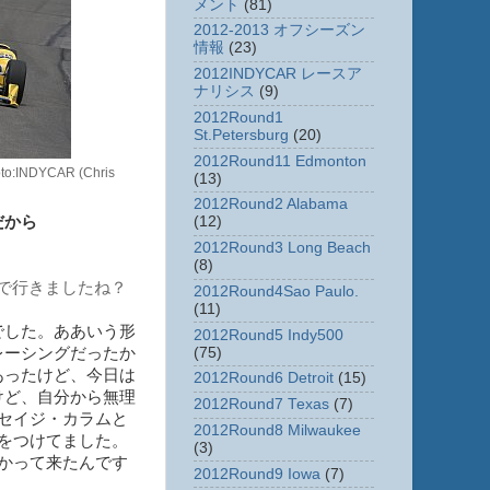
メント
(81)
2012-2013 オフシーズン
情報
(23)
2012INDYCAR レースア
ナリシス
(9)
2012Round1
St.Petersburg
(20)
2012Round11 Edmonton
YCAR (Chris
(13)
2012Round2 Alabama
(12)
だから
2012Round3 Long Beach
(8)
まで行きましたね？
2012Round4Sao Paulo.
(11)
でした。ああいう形
2012Round5 Indy500
(75)
レーシングだったか
あったけど、今日は
2012Round6 Detroit
(15)
けど、自分から無理
2012Round7 Texas
(7)
セイジ・カラムと
2012Round8 Milwaukee
をつけてました。
(3)
かって来たんです
2012Round9 Iowa
(7)