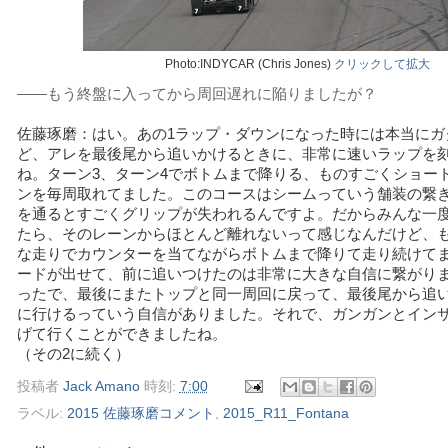
Photo:INDYCAR (Chris Jones)
クリックして拡大
――もう終盤に入ってから周回遅れに陥りましたが？
佐藤琢磨：はい。あの1ラップ・ダウンになった時には本当にガ
ど、アレを最後尾から追いかけるときに、非常に速いラップを
ね。ターン3、ターン4でボトムまで降りる、ものすごくショー
ンを毎周取れてました。このコースはシームっていう舗装の繋
を通るとすごくグリップが失われるんですよ。だからみんな一
たら、そのレーンからほとんど離れないって感じなんだけど、
な走りでカウンターを当てながらボトムまで降りて走り続けて
ードが出せて、前に追いつけたのは非常に大きな自信に繋がり
ったで、最後にまたトップと同一周回に戻って、最後尾から追
に行けるっていう自信がありました。それで、ガンガンとイン
げて行くことができましたね。
（その2に続く）
投稿者
Jack Amano
時刻:
7:00
ラベル:
2015 佐藤琢磨コメント
,
2015_R11_Fontana