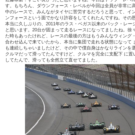
す。もちろん、ダウンフォース・レベルが今回は全員が非常に
中のレースで、みんながタイヤに苦労するだろうと思って、イ
ンフォースという面でかなり許容をしてくれたんですね。その恩
本当に久しぶりの、2011年のラス・ベガス以来のパック・レー
と思います。20台が固まって走るレースになってましたね。徐々
た時もあったけれど、レースの最後の方はもうみんなウィング
合わせ込んで来ていたから、本当に集団で走れる状態になって 
も連続しちゃいましたけど、その中で僕自身はかなりラインを
クルマだって滑ってたんですけど、クルマを完全に支配下 に置
してたんで、滑っても全然立て直せてました。