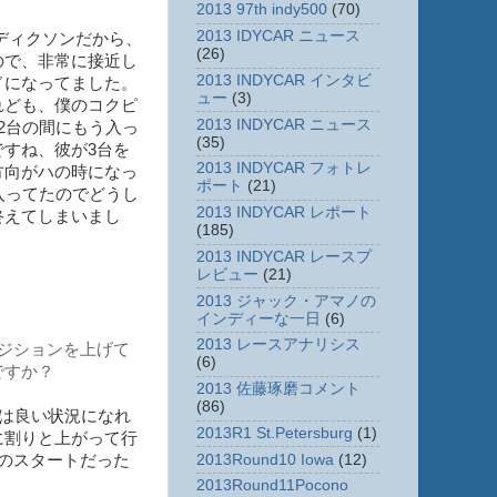
2013 97th indy500
(70)
2013 IDYCAR ニュース
ディクソンだから、
(26)
ので、非常に接近し
2013 INDYCAR インタビ
ドになってました。
ュー
(3)
れども、僕のコクピ
2013 INDYCAR ニュース
2台の間にもう入っ
(35)
すね、彼が3台を
2013 INDYCAR フォトレ
方向がハの時になっ
ポート
(21)
入ってたのでどうし
2013 INDYCAR レポート
終えてしまいまし
(185)
2013 INDYCAR レースプ
レビュー
(21)
2013 ジャック・アマノの
インディーな一日
(6)
2013 レースアナリシス
ジションを上げて
(6)
ですか？
2013 佐藤琢磨コメント
(86)
こは良い状況になれ
2013R1 St.Petersburg
(1)
に割りと上がって行
2013Round10 Iowa
(12)
のスタートだった
2013Round11Pocono