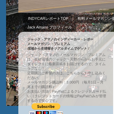
INDYCARレポートTOP
有料メールマガジン
Jack Amano プロフィール
ジャック・アマノのインディーカー・レポー
メールマガジン・プレミアム
現地から生情報をリアルタイムでゲット！
ジャック・アマノのメールマガジン・プレミアム
は、取材現場のジャック・天野からからお手元に
ダイレクトに最新原稿をお届けするので、タイム
ラグなし！
定期購読ご希望の方は、こちらからお申し込みく
ださい。
メールマガジン購読料：3,000円 （毎月1日～月
末までの購読料）
お支払い方法：PayPalによるクレジットカード払
い（クレジットカードの情報はPayPalのみが管理
するので安心です。