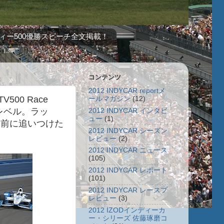
ィー500優勝スピーチ全文掲載！
コンテンツ
2012 INDYCAR reportメ
500 Race
ールマガジン
(12)
レベル。ラッ
2012 INDYCAR インタビ
ュー
(1)
て前に追いつけた
2012 INDYCAR シーズン
レビュー
(2)
2012 INDYCAR ニュース
(105)
2012 INDYCAR レポート
(101)
2012 INDYCAR レースプ
レビュー
(3)
2012 IZODインディーカ
ー・シリーズ 佐藤琢磨コ