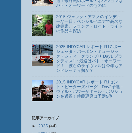
選：最終戦のポール・ポジションは
パト・オーワードのものに
2015 ジャック・アマノのインディ
ーな一日：ペンシルベニアで高名な
建築家、フランク・ロイド・ライト
の作品を探訪
2025 INDYCAR レポート R17 ボー
シェッタ・バーボン・ミュージッ
ク・シティ・グランプリ Day1 プラ
クティス1：最速はパト・オーワー
ド！ 彼らのライヴァルは今年もア
ンドレッティ勢か？
2015 INDYCAR レポート R1セン
ト・ピーターズバーグ Day2予選：
ウィル・パワーがポール・ポジショ
ンを獲得！佐藤琢磨は予選5位
記事アーカイブ
►
2025
(44)