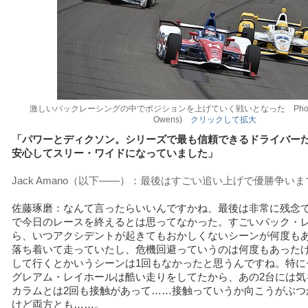
激しいパックレーシングの中でポジションを上げていく戦いとなった Photo:IND
Owens)
クリックして拡大
「パワーとディクソン。シリーズで最も信頼できるドライバー
安心してスリー・ワイドになっていました」
Jack Amano（以下――）：最後はすごい追い上げで優勝争い
佐藤琢磨：なんて言ったらいいんですかね、最後は非常に残念
で今日のレースを終えるとは思ってなかった。すごいパック・
ら、いつアクシデントが起きてもおかしくないシーンが何度も
落ち着いて走っていたし、危機回避っていうのは何度もあった
して行くとかいうシーンは1回もなかったと思うんですね。特に
グレアム・レイホールは酷い走りをしてたから、あの2台には気
カラムとは2回も接触があって……接触っていうか向こうがぶつ
けど両方とも……。