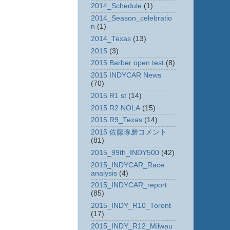
2014_Schedule
(1)
2014_Season_celebratio
n
(1)
2014_Texas
(13)
2015
(3)
2015 Barber open test
(8)
2015 INDYCAR News
(70)
2015 R1 st
(14)
2015 R2 NOLA
(15)
2015 R9_Texas
(14)
2015 佐藤琢磨コメント
(81)
2015_99th_INDY500
(42)
2015_INDYCAR_Race
analysis
(4)
2015_INDYCAR_report
(85)
2015_INDY_R10_Toront
(17)
2015_INDY_R12_Milwau