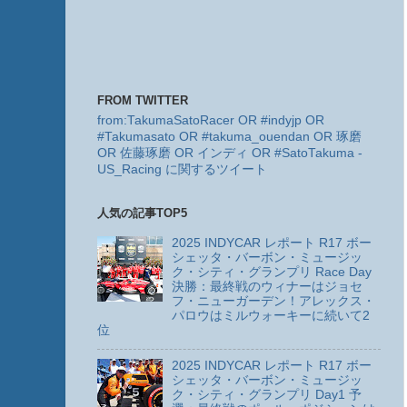
FROM TWITTER
from:TakumaSatoRacer OR #indyjp OR
#Takumasato OR #takuma_ouendan OR 琢磨
OR 佐藤琢磨 OR インディ OR #SatoTakuma -
US_Racing に関するツイート
人気の記事TOP5
2025 INDYCAR レポート R17 ボー
シェッタ・バーボン・ミュージッ
ク・シティ・グランプリ Race Day
決勝：最終戦のウィナーはジョセ
フ・ニューガーデン！アレックス・
パロウはミルウォーキーに続いて2
位
2025 INDYCAR レポート R17 ボー
シェッタ・バーボン・ミュージッ
ク・シティ・グランプリ Day1 予