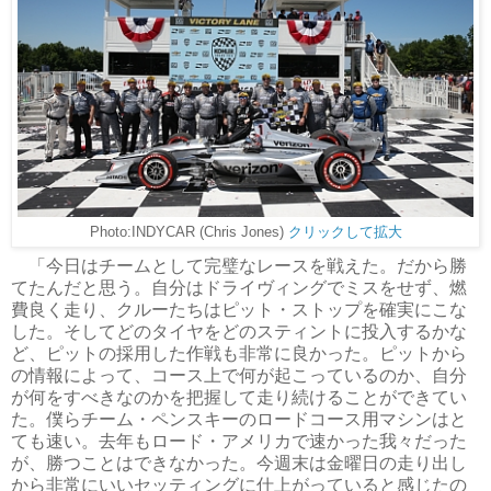
Photo:INDYCAR (Chris Jones)
クリックして拡大
「今日はチームとして完璧なレースを戦えた。だから勝
てたんだと思う。自分はドライヴィングでミスをせず、燃
費良く走り、クルーたちはピット・ストップを確実にこな
した。そしてどのタイヤをどのスティントに投入するかな
ど、ピットの採用した作戦も非常に良かった。ピットから
の情報によって、コース上で何が起こっているのか、自分
が何をすべきなのかを把握して走り続けることができてい
た。僕らチーム・ペンスキーのロードコース用マシンはと
ても速い。去年もロード・アメリカで速かった我々だった
が、勝つことはできなかった。今週末は金曜日の走り出し
から非常にいいセッティングに仕上がっていると感じたの