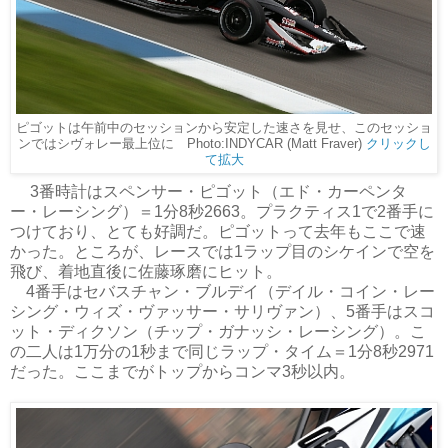
ピゴットは午前中のセッションから安定した速さを見せ、このセッショ
ンではシヴォレー最上位に Photo:INDYCAR (Matt Fraver)
クリックし
て拡大
3番時計はスペンサー・ピゴット（エド・カーペンタ
ー・レーシング）＝1分8秒2663。プラクティス1で2番手に
つけており、とても好調だ。ピゴットって去年もここで速
かった。ところが、レースでは1ラップ目のシケインで空を
飛び、着地直後に佐藤琢磨にヒット。
4番手はセバスチャン・ブルデイ（デイル・コイン・レー
シング・ウィズ・ヴァッサー・サリヴァン）、5番手はスコ
ット・ディクソン（チップ・ガナッシ・レーシング）。こ
の二人は1万分の1秒まで同じラップ・タイム＝1分8秒2971
だった。ここまでがトップからコンマ3秒以内。