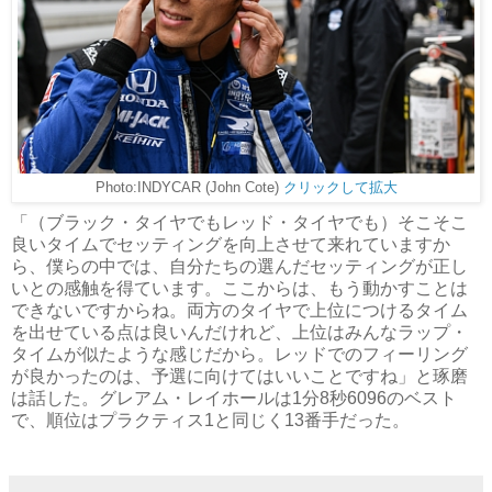
Photo:INDYCAR (John Cote)
クリックして拡大
「（ブラック・タイヤでもレッド・タイヤでも）そこそこ
良いタイムでセッティングを向上させて来れていますか
ら、僕らの中では、自分たちの選んだセッティングが正し
いとの感触を得ています。ここからは、もう動かすことは
できないですからね。両方のタイヤで上位につけるタイム
を出せている点は良いんだけれど、上位はみんなラップ・
タイムが似たような感じだから。レッドでのフィーリング
が良かったのは、予選に向けてはいいことですね」と琢磨
は話した。グレアム・レイホールは1分8秒6096のベスト
で、順位はプラクティス1と同じく13番手だった。