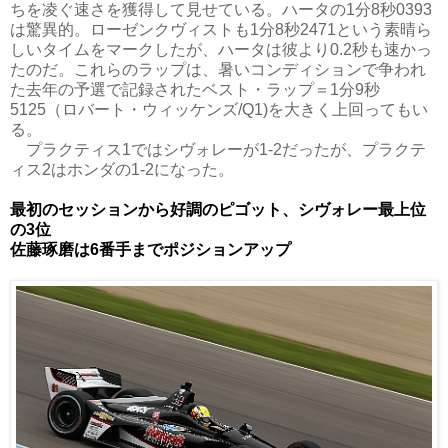
ちを凌ぐ速さを獲得して見せている。ハータの1分8秒0393
は驚異的。ローゼンクヴィストも1分8秒2471という素晴ら
しいタイムをマークしたが、ハータは彼より0.2秒も速かっ
たのだ。これらのラップは、暑いコンディションで争われ
た去年の予選で記録されたベスト・ラップ＝1分9秒
5125（ロバート・ウィッケンズ/Q1)を大きく上回ってもい
る。
プラクティス1ではシヴォレーが1-2だったが、プラクテ
ィス2はホンダの1-2になった。
最初のセッションから好調のピゴット、シヴォレー最上位
の3位
佐藤琢磨は6番手までポジションアップ