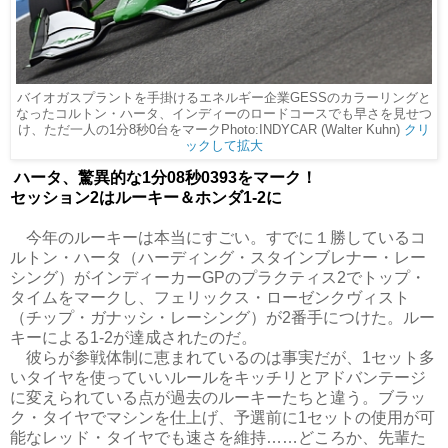
バイオガスプラントを手掛けるエネルギー企業GESSのカラーリングと
なったコルトン・ハータ、インディーのロードコースでも早さを見せつ
け、ただ一人の1分8秒0台をマークPhoto:INDYCAR (Walter Kuhn)
クリ
ックして拡大
ハータ、驚異的な1分08秒0393をマーク！
セッション2はルーキー＆ホンダ1-2に
今年のルーキーは本当にすごい。すでに１勝しているコ
ルトン・ハータ（ハーディング・スタインブレナー・レー
シング）がインディーカーGPのプラクティス2でトップ・
タイムをマークし、フェリックス・ローゼンクヴィスト
（チップ・ガナッシ・レーシング）が2番手につけた。ルー
キーによる1-2が達成されたのだ。
彼らが参戦体制に恵まれているのは事実だが、1セット多
いタイヤを使っていいルールをキッチリとアドバンテージ
に変えられている点が過去のルーキーたちと違う。ブラッ
ク・タイヤでマシンを仕上げ、予選前に1セットの使用が可
能なレッド・タイヤでも速さを維持……どころか、先輩た