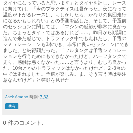
タイヤになっていると思います」とタイヤを評し、レース
に向けては、「今のプラクティスは暑かった。夜になって
温度が下がるレースは、もしかしたら、かなりの集団走行
になるかもしれない」との予測を話した。そして、予選前
のセッションに関しては、「マシンの感触が非常に良かっ
た。ちょっとタイトではあるけれど……。昨日から順調に
進んで来た感じで、トラフィック中でも走れたし、予選の
シミュレーションも3本でき、非常に良いセッションにでき
ました」と納得顔だった。「フルタンクは予選シミュレー
ションを行うためにもできなかったけど、ハーフタンクで
走り、感触は悪くなかった……と言うより、むしろ良かっ
た。10台とかのトラフィックはなかったけれど、2~3台の
中では走れました。予選が楽しみ。ま、そう言う時は要注
意なんだけど」と笑顔を見せた。
Jack Amano
時刻:
7:33
共有
0 件のコメント: