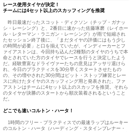
レース使用タイヤが決定！
チームには4セット以上のスカッフィングを推奨
昨日最速だったスコット・ディクソン（チップ・ガナッ
シ・レーシング）と、2番目に速かった佐藤琢磨（レイホー
ル・レターマン・ラニガン・レーシング）が雨で短縮され
たセッション終了後に、「まだタイヤの評価にはもう少し
の時間が必要」と口を揃えていたが、インディーカーとフ
ァイアストンは、今回持ち込んだ2種類のタイヤのうちで本
命とされていた方のタイヤでレースを行うと決定したよう
だ。経験豊富なドライヴァーたちの意見はアッサリ退けら
れ、今日のプラクティスを30分早くスタートさせたもの
の、その増やされた30分間はピット・ストップ練習とレー
スに向けたタイヤのスカッフィング用と発表された。ファ
アストンはチームに4セット以上のスカッフを推奨。それら
のタイヤが決勝のスタートから順次装着されるということ
だ。
どこでも速いコルトン・ハータ！
1時間のフリー・プラクティスでの最速ラップはルーキー
のコルトン・ハータ（ハーディング・スタインブレナー・