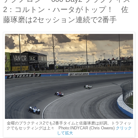
2：コルトン・ハータがトップ！ 佐
藤琢磨は2セッション連続で2番手
金曜のプラクティス2でも2番手タイムと佐藤琢磨は好調。トラフィッ
クでもセッティングは上々 Photo:INDYCAR (Chris Owens)
クリック
して拡大