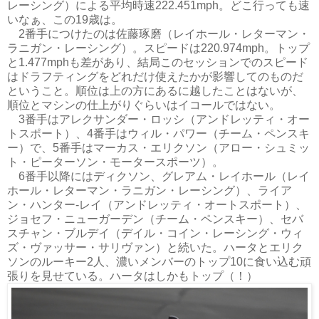
レーシング）による平均時速222.451mph。どこ行っても速
いなぁ、この19歳は。
2番手につけたのは佐藤琢磨（レイホール・レターマン・
ラニガン・レーシング）。スピードは220.974mph。トップ
と1.477mphも差があり、結局このセッションでのスピード
はドラフティングをどれだけ使えたかが影響してのものだ
ということ。順位は上の方にあるに越したことはないが、
順位とマシンの仕上がりぐらいはイコールではない。
3番手はアレクサンダー・ロッシ（アンドレッティ・オー
トスポート）、4番手はウィル・パワー（チーム・ペンスキ
ー）で、5番手はマーカス・エリクソン（アロー・シュミッ
ト・ピーターソン・モータースポーツ）。
6番手以降にはディクソン、グレアム・レイホール（レイ
ホール・レターマン・ラニガン・レーシング）、ライア
ン・ハンター-レイ（アンドレッティ・オートスポート）、
ジョセフ・ニューガーデン（チーム・ペンスキー）、セバ
スチャン・ブルデイ（デイル・コイン・レーシング・ウィ
ズ・ヴァッサー・サリヴァン）と続いた。ハータとエリク
ソンのルーキー2人、濃いメンバーのトップ10に食い込む頑
張りを見せている。ハータはしかもトップ（！）