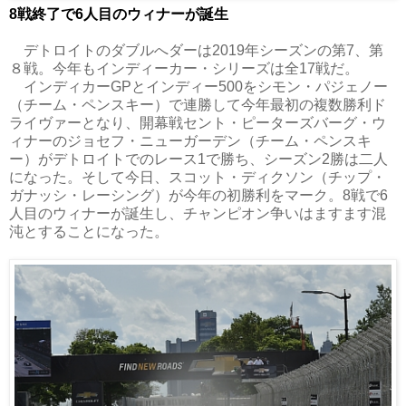
8戦終了で6人目のウィナーが誕生
デトロイトのダブルへダーは2019年シーズンの第7、第
８戦。今年もインディーカー・シリーズは全17戦だ。
インディカーGPとインディー500をシモン・パジェノー
（チーム・ペンスキー）で連勝して今年最初の複数勝利ド
ライヴァーとなり、開幕戦セント・ピーターズバーグ・ウ
ィナーのジョセフ・ニューガーデン（チーム・ペンスキ
ー）がデトロイトでのレース1で勝ち、シーズン2勝は二人
になった。そして今日、スコット・ディクソン（チップ・
ガナッシ・レーシング）が今年の初勝利をマーク。8戦で6
人目のウィナーが誕生し、チャンピオン争いはますます混
沌とすることになった。