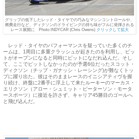
グリップの低下したレッド・タイヤでの巧みなマシンコントロールや、
燃費走行など、ディクソンのドライビングの持ち味がフルに発揮される
レース展開に Photo:INDYCAR (Chris Owens)
クリックして拡大
レッド・タイヤのパフォーマンスを疑っていた多くのチ
ームは、1周目に多重クラッシュが起きたのを利用し、ピッ
トがオープンになると同時にピットになだれ込んだ。そし
て、ここでピットしなかったのが予選6位だったスコット・
ディクソン（チップ・ガナッシ・レーシング)が難なくトッ
プに躍り出た。彼はそのままレースのイニシアティヴを握
り続け、終盤に2番手に浮上して来たルーキーのマーカス・
エリクソン（アロー・シュミット・ピーターソン・モータ
ースポーツ）に接近を許さず、キャリア45勝目のゴールへ
と飛び込んだ。