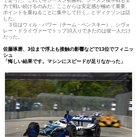
で走った。これで今シーズン初勝利。シーズン後半戦も全
力で戦い続けるのみだ。ここからは安定感が極めて重要。
ポイントを重ねることに集中して行く」とディクソンは話
した。
３位はウィル・パワー（チーム・ペンスキー）。シヴォ
レー・ドライヴァーでトップ10入りできたのは彼一人だけ
だった。
佐藤琢磨、3位まで浮上も接触の影響などで13位でフィニッ
シュ
「悔しい結果です。マシンにスピードが足りなかった」