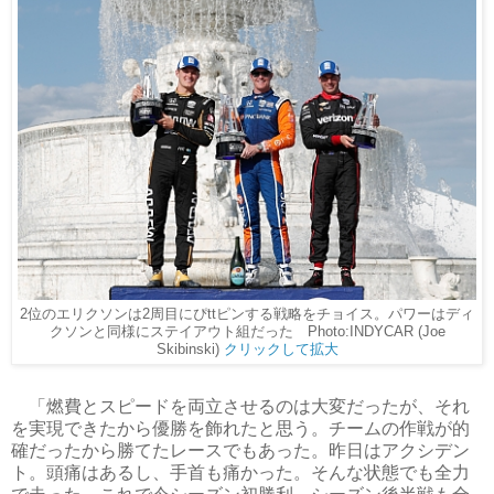
2位のエリクソンは2周目にぴttピンする戦略をチョイス。パワーはディ
クソンと同様にステイアウト組だった Photo:INDYCAR (Joe
Skibinski)
クリックして拡大
「燃費とスピードを両立させるのは大変だったが、それ
を実現できたから優勝を飾れたと思う。チームの作戦が的
確だったから勝てたレースでもあった。昨日はアクシデン
ト。頭痛はあるし、手首も痛かった。そんな状態でも全力