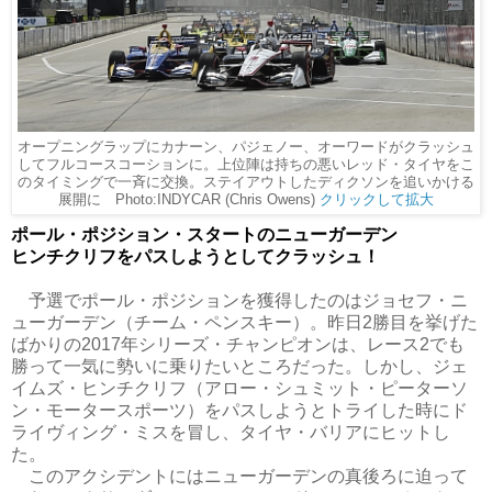
オープニングラップにカナーン、パジェノー、オーワードがクラッシュ
してフルコースコーションに。上位陣は持ちの悪いレッド・タイヤをこ
のタイミングで一斉に交換。ステイアウトしたディクソンを追いかける
展開に Photo:INDYCAR (Chris Owens)
クリックして拡大
ポール・ポジション・スタートのニューガーデン
ヒンチクリフをパスしようとしてクラッシュ！
予選でポール・ポジションを獲得したのはジョセフ・ニ
ューガーデン（チーム・ペンスキー）。昨日2勝目を挙げた
ばかりの2017年シリーズ・チャンピオンは、レース2でも
勝って一気に勢いに乗りたいところだった。しかし、ジェ
イムズ・ヒンチクリフ（アロー・シュミット・ピーターソ
ン・モータースポーツ）をパスしようとトライした時にド
ライヴィング・ミスを冒し、タイヤ・バリアにヒットし
た。
このアクシデントにはニューガーデンの真後ろに迫って