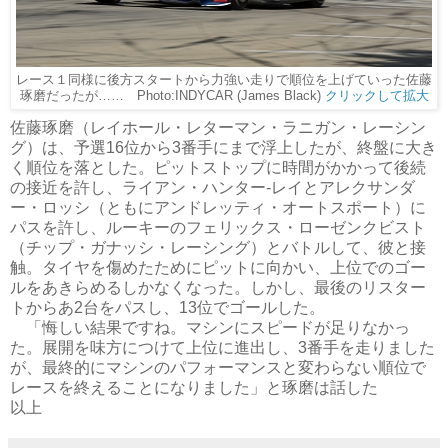
レース１同様に後方スタートから力強い走りで順位を上げていった佐藤
琢磨だったが…… Photo:INDYCAR (James Black)
クリックして拡大
佐藤琢磨（レイホール・レターマン・ラニガン・レーシン
グ）は、予選16位から3番手にまで浮上したが、終盤に大き
く順位を落とした。ピットストップに時間がかかって後続
の接近を許し、ライアン・ハンター-レイとアレクサンダ
ー・ロッシ（ともにアンドレッティ・オートスポート）に
パスを許し、ルーキーのフェリックス・ローゼンクビスト
（チップ・ガナッシ・レーシング）とバトルして、彼と接
触。タイヤを傷めたためにピットに向かい、上位でのゴー
ルをあきらめるしかなくなった。しかし、最後のリスター
トからあ2台をパスし、13位でゴールした。
「悔しい結果ですね。マシンにスピードが足りなかっ
た。展開を味方につけて上位に進出し、3番手を走りました
が、最終的にマシンのパフォーマンスと変わらない順位で
レースを終えることになりました」と琢磨は話した
以上