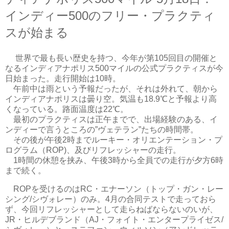
インディー500のフリー・プラクティ
スが始まる
世界で最も長い歴史を持つ、今年が第105回目の開催と
なるインディアナポリス500マイルの公式プラクティスが今
日始まった。走行開始は10時。
午前中は雨という予報だったが、それは外れて、朝から
インディアナポリスは曇り空。気温も18.9℃と予報より高
くなっている。路面温度は22℃。
最初のプラクティスは正午までで、出場経験のある、イ
ンディーで言うところの”ヴェテラン”たちの時間帯。
その後が午後2時までルーキー・オリエンテーション・プ
ログラム（ROP)、及びリフレッシャーの走行。
1時間の休憩を挟み、午後3時から全員での走行が夕方6時
まで続く。
ROPを受けるのはRC・エナーソン（トップ・ガン・レー
シング/シヴォレー）のみ。4月の合同テストで走っておら
ず、今回リフレッシャーとして走らねばならないのいが、
JR・ヒルデブランド（AJ・フォイト・エンタープライゼス/