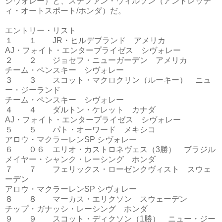
シヴォレー）と、ステファン・ウィルソン（アンドレッテ
ィ・オートスポート/ホンダ）だ。
エントリー・リスト
１ １ JR・ヒルデブランド アメリカ
AJ・フォイト・エンタープライゼス シヴォレー
２ ２ ジョセフ・ニューガーデン アメリカ
チーム・ペンスキー シヴォレー
３ ３ スコット・マクロクリン（ルーキー） ニュ
ー・ジーランド
チーム・ペンスキー シヴォレー
４ ４ ダルトン・ケレット カナダ
AJ・フォイト・エンタープライゼス シヴォレー
５ ５ パト・オーワード メキシコ
アロウ・マクラーレンSP シヴォレー
６ ０６ エリオ・カストロネヴェス（3勝） ブラジル
メイヤー・シャンク・レーシング ホンダ
７ ７ フェリックス・ローゼンクヴィスト スウェ
ーデン
アロウ・マクラーレンSP シヴォレー
８ ８ マーカス・エリクソン スウェーデン
チップ・ガナッシ・レーシング ホンダ
９ ９ スコット・ディクソン（1勝） ニュー・ジー