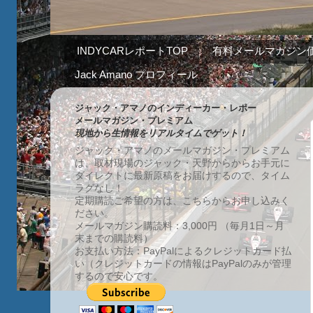
INDYCARレポートTOP
有料メールマガジン
Jack Amano プロフィール
ジャック・アマノのインディーカー・レポー
メールマガジン・プレミアム
現地から生情報をリアルタイムでゲット！
ジャック・アマノのメールマガジン・プレミアム
は、取材現場のジャック・天野からからお手元に
ダイレクトに最新原稿をお届けするので、タイム
ラグなし！
定期購読ご希望の方は、こちらからお申し込みく
ださい。
メールマガジン購読料：3,000円 （毎月1日～月
末までの購読料）
お支払い方法：PayPalによるクレジットカード払
い（クレジットカードの情報はPayPalのみが管理
するので安心です。