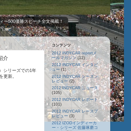
ィー500優勝スピーチ全文掲載！
コンテンツ
2012 INDYCAR reportメ
紹介
ールマガジン
(12)
2012 INDYCAR インタビ
ュー
(1)
ー）シリーズでの1年
報を更新。
2012 INDYCAR シーズン
レビュー
(2)
2012 INDYCAR ニュース
(105)
2012 INDYCAR レポート
(101)
2012 INDYCAR レースプ
レビュー
(3)
2012 IZODインディーカ
ー・シリーズ 佐藤琢磨コ