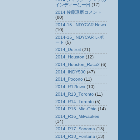
インディーな一日
(17)
2014 佐藤琢磨コメント
(80)
2014-15_INDYCAR News
(10)
2014-15_INDYCAR レポ
ート
(5)
2014_Detroit
(21)
2014_Houston
(12)
2014_Houston_Race2
(6)
2014_INDY500
(47)
2014_Pocono
(11)
2014_R12Iowa
(10)
2014_R13_Toronto
(11)
2014_R14_Toronto
(5)
2014_R15_Mid-Ohio
(14)
2014_R16_Milwaukee
(14)
2014_R17_Sonoma
(13)
2014_R18_Fontana
(13)