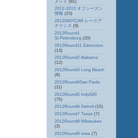
メント
(81)
2012-2013 オフシーズン
情報
(23)
2012INDYCAR レースア
ナリシス
(9)
2012Round1
St.Petersburg
(20)
2012Round11 Edmonton
(13)
2012Round2 Alabama
(12)
2012Round3 Long Beach
(8)
2012Round4Sao Paulo.
(11)
2012Round5 Indy500
(75)
2012Round6 Detroit
(15)
2012Round7 Texas
(7)
2012Round8 Milwaukee
(3)
2012Round9 Iowa
(7)