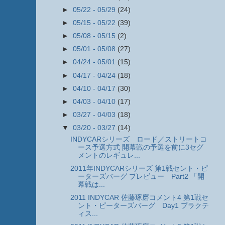
►
05/22 - 05/29
(24)
►
05/15 - 05/22
(39)
►
05/08 - 05/15
(2)
►
05/01 - 05/08
(27)
►
04/24 - 05/01
(15)
►
04/17 - 04/24
(18)
►
04/10 - 04/17
(30)
►
04/03 - 04/10
(17)
►
03/27 - 04/03
(18)
▼
03/20 - 03/27
(14)
INDYCARシリーズ ロード／ストリートコ
ース予選方式 開幕戦の予選を前に3セグ
メントのレギュレ...
2011年INDYCARシリーズ 第1戦セント・ピ
ーターズバーグ プレビュー Part2 「開
幕戦は...
2011 INDYCAR 佐藤琢磨コメント4 第1戦セ
ント・ピーターズバーグ Day1 プラクテ
ィス...