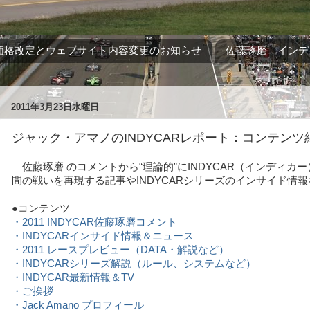
価格改定とウェブサイト内容変更のお知らせ
佐藤琢磨 インデ
2011年3月23日水曜日
ジャック・アマノのINDYCARレポート：コンテンツ
佐藤琢磨 のコメントから“理論的”にINDYCAR（インディカ
間の戦いを再現する記事やINDYCARシリーズのインサイド情
●コンテンツ
・2011 INDYCAR佐藤琢磨コメント
・INDYCARインサイド情報＆ニュース
・2011 レースプレビュー（DATA・解説など）
・INDYCARシリーズ解説（ルール、システムなど）
・INDYCAR最新情報＆TV
・ご挨拶
・Jack Amano プロフィール