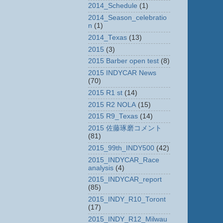
2014_Schedule
(1)
2014_Season_celebratio
n
(1)
2014_Texas
(13)
2015
(3)
2015 Barber open test
(8)
2015 INDYCAR News
(70)
2015 R1 st
(14)
2015 R2 NOLA
(15)
2015 R9_Texas
(14)
2015 佐藤琢磨コメント
(81)
2015_99th_INDY500
(42)
2015_INDYCAR_Race
analysis
(4)
2015_INDYCAR_report
(85)
2015_INDY_R10_Toront
(17)
2015_INDY_R12_Milwau