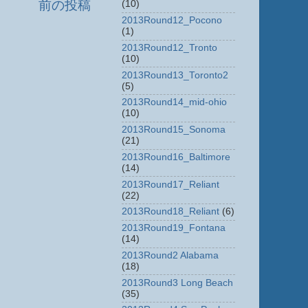
前の投稿
(10)
2013Round12_Pocono
(1)
2013Round12_Tronto
(10)
2013Round13_Toronto2
(5)
2013Round14_mid-ohio
(10)
2013Round15_Sonoma
(21)
2013Round16_Baltimore
(14)
2013Round17_Reliant
(22)
2013Round18_Reliant
(6)
2013Round19_Fontana
(14)
2013Round2 Alabama
(18)
2013Round3 Long Beach
(35)