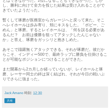
とはできなかった。2位になることもできなかった。しか
し、勝利に向けて全力を投じた結果は受け入れることがで
きていたようだった。
暫くして琢磨が医務室からガレージへと戻って来た。そこ
へレイホールは歩み寄り、頬にキスをした。「ボビー、ご
めん」と琢磨。するとレイホールは、「何を誤る必要があ
るんだ？ お前は優勝を狙ってアタックしたんじゃない
か」と答え、琢磨をガッシリと抱きしめた。
あそこで躊躇無くアタックできる。それが琢磨だ。彼だか
らこそ、インディー500で、最終ラップに勝負を仕掛けるこ
とが可能なポジションにつけることができた。
まだ開幕から2カ月しか経っていないが、レイホールと琢
磨、レーサー同士の絆は深く結ばれ、それが今日の戦いぶ
りでさらに強まった。
Jack Amano
時刻:
12:30
共有