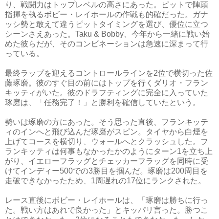
り、戦闘力はトップレベルの高さにあった。ピットで陣頭
指揮を執るボビー・レイホールの作戦も的確だった。ガナ
ッシ勢と敢えて違うピットタイミングを選び、優位に立つ
シーンさえあった。Taku & Bobby、今年から一緒に戦い始
めた彼らだが、そのコンビネーションは急速に深まって行
っている。
最終ラップを迎えるコントロールラインを2位で横切った佐
藤琢磨。彼のすぐ目の前にはトップを行くダリオ・フラン
キッティがいた。彼のドラフティングに完全に入っていた
琢磨は、「任務完了！」と勝利を確信していたという。
勢いは琢磨の方にあった。そう思った直後、フランキッテ
ィのインへと飛び込んだ琢磨がスピン。タイヤから白煙を
上げてコースを横切り、ウォールへとクラッシュした。フ
ランキッティは何事もなかったかのようにターン1を立ち上
がり、イエローフラッグとチェッカーフラッグを同時に受
けてインディー500での3勝目を掴んだ。琢磨は200周目を
走破できなかったため、1周遅れの17位にランクされた。
レース直後にボビー・レイホールは、「琢磨は勝ちに行っ
た。戦い方はあれで良かった」とキッパリ言った。勝つこ