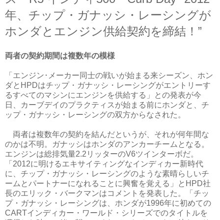
年、チップ・ガナッシ・レーシングが
ホンダとエンジン供給契約を締結！”
両者の契約期間は複数年の模様
「エンジン･メーカー同士の戦いが始まる来シーズン、ホン
ダとHPDはチップ・ガナッシ・レーシングがエントリーす
るすべてのマシンにエンジンを供給する」との発表が今
日、カーブデイのプラクティスが始まる前にホンダと、チ
ップ・ガナッシ・レーシングの双方からなされた。
両者は複数年の契約を結んだというが、それが何年間な
のかは不明。ガナッシはホンダのアンカーチームとなる。
エンジンは総排気量2.2リッターのV6ツインターボだ。
「2012に明けるエキサイティングなインディカー新時代
に、チップ・ガナッシ・レーシングのような素晴らしいチ
ームとパートナーになれることに興奮を覚える」とHPD社
長のエリック・バークマンはコメントを発表した。「チッ
プ・ガナッシ・レーシングは、ホンダが1996年に初めての
CARTインディカー・ワールド・シリーズでのタイトルを