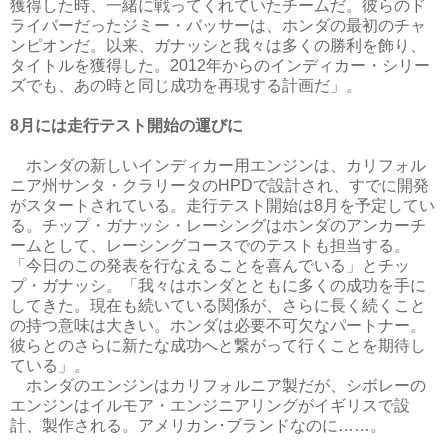
獲得した時、一緒に戦ってくれていたチームだ。彼らのド
ライバーだったジミー・バッサーは、ホンダの最初のチャ
ンピオンだ。以来、ガナッシと我々は多くの勝利を飾り、
タイトルを獲得した。2012年からのインディカー・シリー
ズでも、あの時と同じ成功を再現する計画だ」。
8月には走行テスト開始の運びに
ホンダの新しいインディカー用エンジンは、カリフォル
ニア州サンタ・クラリータのHPDで設計され、すでに開発
がスタートされている。走行テスト開始は8月を予定してい
る。チップ・ガナッシ・レーシングはホンダのアンカーチ
ームとして、レーシングコースでのテストも担当する。
「今日のこの発表を行なえることを喜んでいる」とチッ
プ・ガナッシ。「我々はホンダとともに多くの成功を手に
してきた。現在も続いている関係が、さらに長く続くこと
の持つ意味は大きい。ホンダは必要不可欠なパートナー。
彼らとのさらに新たな成功へと繋がって行くことを期待し
ている」。
ホンダのエンジンはカリフォルニア製だが、シボレーの
エンジンはイルモア・エンジニアリングがイギリスで設
計、製作される。アメリカン･ブランドなのに……。