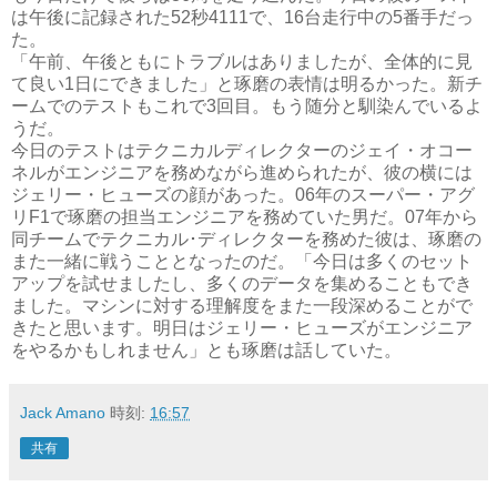
は午後に記録された52秒4111で、16台走行中の5番手だっ
た。
「午前、午後ともにトラブルはありましたが、全体的に見
て良い1日にできました」と琢磨の表情は明るかった。新チ
ームでのテストもこれで3回目。もう随分と馴染んでいるよ
うだ。
今日のテストはテクニカルディレクターのジェイ・オコー
ネルがエンジニアを務めながら進められたが、彼の横には
ジェリー・ヒューズの顔があった。06年のスーパー・アグ
リF1で琢磨の担当エンジニアを務めていた男だ。07年から
同チームでテクニカル･ディレクターを務めた彼は、琢磨の
また一緒に戦うこととなったのだ。「今日は多くのセット
アップを試せましたし、多くのデータを集めることもでき
ました。マシンに対する理解度をまた一段深めることがで
きたと思います。明日はジェリー・ヒューズがエンジニア
をやるかもしれません」とも琢磨は話していた。
Jack Amano
時刻:
16:57
共有