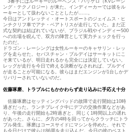
3番手にはルーキーのルーベンス・バリケロ（KVレーシ
ング・テクノロジー）が来た。インディーカーでは彼をル
ーキーとして扱わないこととしたが……。
今日はアンドレッティ・オートスポートのジェイムス・ヒ
ンチクリフ車でアナ・ベアトリスが走行していた。まだ正
式な契約は結ばれていないが、ブラジル戦やインディー500
への出場を睨んで、双方の陣営として実力チェックを行っ
たのだ。
ドラゴン・レーシングは女性ルーキーのキャサリン・レッ
グを走らせた。セバスチャン・ブルデイはサーキットにこ
そ来ているが、明日走れるかも完全には決定していない。
レッグが走行を今日で終える決断がなされれば、ブルデイ
が走ることが可能になる。彼らはまだエンジンが1台しかデ
リバリーされていないのだ。
佐藤琢磨、トラブルにもかかわらず走り込みに手応え十分
佐藤琢磨はセッティングパッドの故障で走行開始は10時
過ぎだった。ランチブレイク中にデフの交換作業などがあ
り、午後の走行開始も2時過ぎと、同じく1時間以上の遅れ
があった。さらに、夕方の4時を回ってからクラッチにトラ
ブル発生。琢磨はコースサイドにマシンを停めた。それで
も今日だけで彼らは86周を走り込んだ。今日の彼のベスト