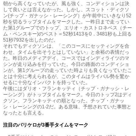
朝から高くなっていたが、風も強く、コンディションは決
して良いとは言えなかった。しかし、スコット・ディクソ
ン(チップ・ガナッシ・レーシング）が午前中にいきなり52
秒を切るラップタイムをマークした。一昨日まで走ってい
た第1グループでのトップ、エリオ・カストロネベス（チー
ム・ペンスキー)のベスト＝52秒1413を0．3481秒も上回る
51秒7932を出したのだ。
それでもディクソンは、「このコースにセッティングを合
わせ、タイムを出そうとはしていない」と余裕の表情だっ
た。昨日のメディアデイ、コースではインディライツのマ
シンが走り込みを行っていた。今日の路面のコンディショ
ンが、第1グループの走っていた時よりも良くなっていたこ
とは十分に考えられるが、このタイムはライバル勢を驚か
せるに十分なインパクトを持っていた。
午後にはダリオ・フランキッティ（チップ・ガナッシ・レ
ーシング）がトップタイムをマーク。今日のトップ2はディ
クソン、フランキッティの順となった。チップ・ガナッ
シ・レーシングの1-2だ。ある意味、予想されていた事態と
なったとも言える。
注目のバリケロが3番手タイムをマーク