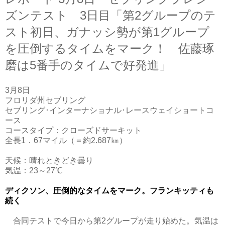
ズンテスト 3日目「第2グループのテ
スト初日、ガナッシ勢が第1グループ
を圧倒するタイムをマーク！ 佐藤琢
磨は5番手のタイムで好発進」
3月8日
フロリダ州セブリング
セブリング･インターナショナル･レースウェイショートコ
ース
コースタイプ：クローズドサーキット
全長1．67マイル（＝約2.687㎞）
天候：晴れときどき曇り
気温：23～27℃
ディクソン、圧倒的なタイムをマーク。フランキッティも
続く
合同テストで今日から第2グループが走り始めた。気温は