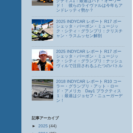
クティス1：最速はパト・オーワー
ド！ 彼らのライヴァルは今年もア
ンドレッティ勢か？
2025 INDYCAR レポート R17 ボー
シェッタ・バーボン・ミュージッ
ク・シティ・グランプリ：クリスチ
ャン・ラスムッセン解剖
2025 INDYCAR レポート R17 ボー
シェッタ・バーボン・ミュージッ
ク・シティ・グランプリ：ナッシュ
ヴィルで注目されるふたつのバトル
2018 INDYCAR レポート R10 コー
ラー・グランプリ・アット・ロー
ド・アメリカ Day1 プラクティス
１：最速はジョセフ・ニューガーデ
ン！
記事アーカイブ
►
2025
(44)