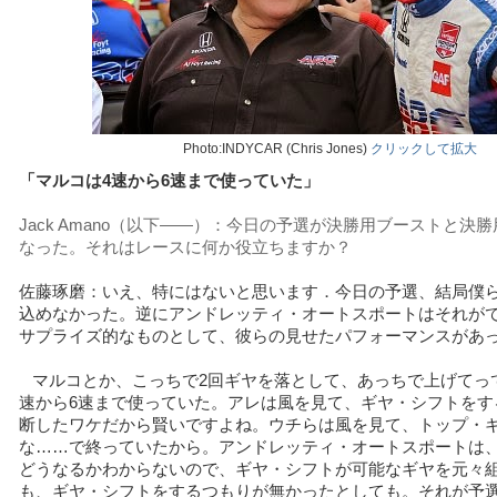
Photo:INDYCAR (Chris Jones)
クリックして拡大
「マルコは4速から6速まで使っていた」
Jack Amano（以下――）：今日の予選が決勝用ブーストと決
なった。それはレースに何か役立ちますか？
佐藤琢磨：いえ、特にはないと思います．今日の予選、結局僕
込めなかった。逆にアンドレッティ・オートスポートはそれが
サプライズ的なものとして、彼らの見せたパフォーマンスがあ
マルコとか、こっちで2回ギヤを落として、あっちで上げてっ
速から6速まで使っていた。アレは風を見て、ギヤ・シフトをす
断したワケだから賢いですよね。ウチらは風を見て、トップ・
な……で終っていたから。アンドレッティ・オートスポートは
どうなるかわからないので、ギヤ・シフトが可能なギヤを元々
も、ギヤ・シフトをするつもりが無かったとしても。それが予