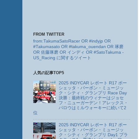
FROM TWITTER
from:TakumaSatoRacer OR #indyjp OR
#Takumasato OR #takuma_ouendan OR 琢磨
OR 佐藤琢磨 OR インディ OR #SatoTakuma -
US_Racing に関するツイート
人気の記事TOP5
2025 INDYCAR レポート R17 ボー
シェッタ・バーボン・ミュージッ
ク・シティ・グランプリ Race Day
決勝：最終戦のウィナーはジョセ
フ・ニューガーデン！アレックス・
パロウはミルウォーキーに続いて2
位
2025 INDYCAR レポート R17 ボー
シェッタ・バーボン・ミュージッ
ク・シティ・グランプリ Day1 プラ