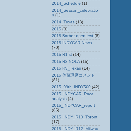
2014_Schedule
(1)
2014_Season_celebratio
n
(1)
2014_Texas
(13)
2015
(3)
2015 Barber open test
(8)
2015 INDYCAR News
(70)
2015 R1 st
(14)
2015 R2 NOLA
(15)
2015 R9_Texas
(14)
2015 佐藤琢磨コメント
(81)
2015_99th_INDY500
(42)
2015_INDYCAR_Race
analysis
(4)
2015_INDYCAR_report
(85)
2015_INDY_R10_Toront
(17)
2015_INDY_R12_Milwau