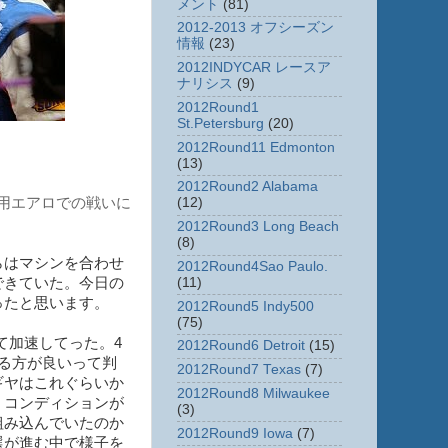
メント
(81)
2012-2013 オフシーズン
情報
(23)
2012INDYCAR レースア
ナリシス
(9)
2012Round1
St.Petersburg
(20)
2012Round11 Edmonton
(13)
2012Round2 Alabama
(12)
勝用エアロでの戦いに
2012Round3 Long Beach
(8)
らはマシンを合わせ
2012Round4Sao Paulo.
(11)
できていた。今日の
ったと思います。
2012Round5 Indy500
(75)
て加速してった。4
2012Round6 Detroit
(15)
る方が良いって判
2012Round7 Texas
(7)
ギヤはこれぐらいか
2012Round8 Milwaukee
、コンディションが
(3)
組み込んでいたのか
2012Round9 Iowa
(7)
選が進む中で様子を