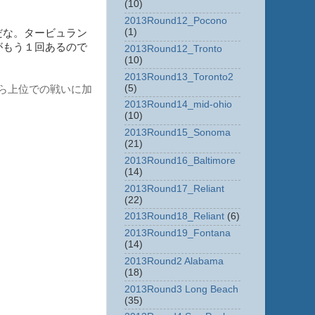
(10)
2013Round12_Pocono
(1)
だな。タービュラン
がもう１回あるので
2013Round12_Tronto
(10)
2013Round13_Toronto2
(5)
がら上位での戦いに加
2013Round14_mid-ohio
(10)
2013Round15_Sonoma
(21)
2013Round16_Baltimore
(14)
2013Round17_Reliant
(22)
2013Round18_Reliant
(6)
2013Round19_Fontana
(14)
2013Round2 Alabama
(18)
2013Round3 Long Beach
(35)