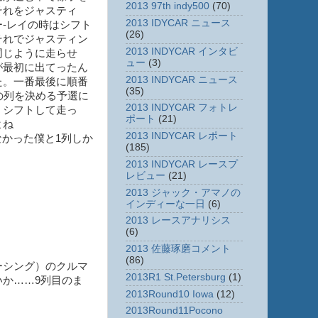
2013 97th indy500
(70)
それをジャスティ
2013 IDYCAR ニュース
-レイの時はシフト
(26)
それでジャスティン
2013 INDYCAR インタビ
同じように走らせ
ュー
(3)
が最初に出てったん
2013 INDYCAR ニュース
た。一番最後に順番
(35)
の列を決める予選に
2013 INDYCAR フォトレ
・シフトして走っ
ポート
(21)
よね
2013 INDYCAR レポート
なかった僕と1列しか
(185)
2013 INDYCAR レースプ
レビュー
(21)
2013 ジャック・アマノの
インディーな一日
(6)
2013 レースアナリシス
(6)
2013 佐藤琢磨コメント
(86)
ーシング）のクルマ
2013R1 St.Petersburg
(1)
か……9列目のま
2013Round10 Iowa
(12)
2013Round11Pocono