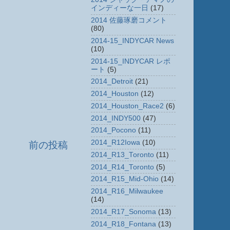
インディーな一日
(17)
2014 佐藤琢磨コメント
(80)
2014-15_INDYCAR News
(10)
2014-15_INDYCAR レポ
ート
(5)
2014_Detroit
(21)
2014_Houston
(12)
2014_Houston_Race2
(6)
2014_INDY500
(47)
2014_Pocono
(11)
2014_R12Iowa
(10)
前の投稿
2014_R13_Toronto
(11)
2014_R14_Toronto
(5)
2014_R15_Mid-Ohio
(14)
2014_R16_Milwaukee
(14)
2014_R17_Sonoma
(13)
2014_R18_Fontana
(13)