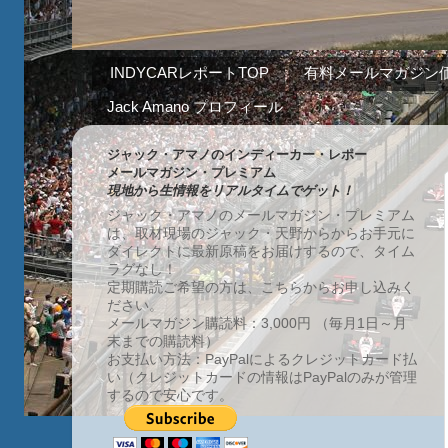
INDYCARレポートTOP
有料メールマガジン
Jack Amano プロフィール
ジャック・アマノのインディーカー・レポー
メールマガジン・プレミアム
現地から生情報をリアルタイムでゲット！
ジャック・アマノのメールマガジン・プレミアム
は、取材現場のジャック・天野からからお手元に
ダイレクトに最新原稿をお届けするので、タイム
ラグなし！
定期購読ご希望の方は、こちらからお申し込みく
ださい。
メールマガジン購読料：3,000円 （毎月1日～月
末までの購読料）
お支払い方法：PayPalによるクレジットカード払
い（クレジットカードの情報はPayPalのみが管理
するので安心です。