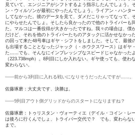
見ていて、エンジニアがシフトするよう指示したんでしょう。
ン・ウィルソンが最初にやったんでしょう。ライアン・ハンター
してなかった。彼のデータを見て、ダメだこりゃってなって、
にやらせたんでしょ。そしたら良かったので他のトライバーも
た。マルコは一番役得が大きかったですね。我々の場合は、僕
だけど、それを他のトライバーたちのアタックに活かせなかっ
の回って来た48号車はギヤ・シフトをしました。そして、最後
も出場することとなったジャック（・ホウクスワース）はギヤ
た……でも、そんなにインプレッシブなスピードじゃなかった
（223.738mph）。8列目にしか入れない。ギヤ使っても、使わ
変わらない。
――前から3列目に入れる戦いになりそうだったんですが……。
佐藤琢磨：大丈夫です、決勝は。
――9列目アウト側グリッドからのスタートになりますね？
佐藤琢磨：トゥリスタン・ヴォーティエ（デイル・コイン・レ
は後ろに行くんでしょ、トライバー交代で？ でも、変わらない
まで。