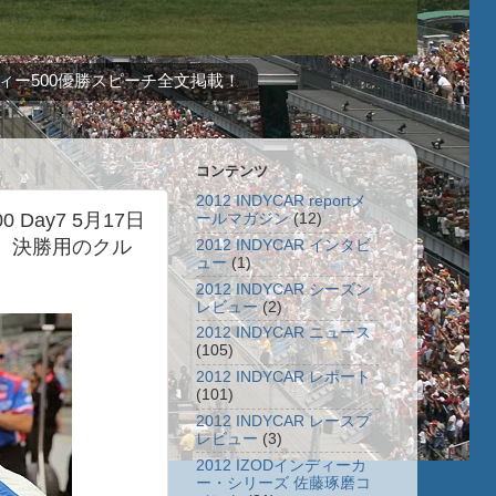
ィー500優勝スピーチ全文掲載！
コンテンツ
2012 INDYCAR reportメ
 Day7 5月17日
ールマガジン
(12)
、決勝用のクル
2012 INDYCAR インタビ
ュー
(1)
2012 INDYCAR シーズン
レビュー
(2)
2012 INDYCAR ニュース
(105)
2012 INDYCAR レポート
(101)
2012 INDYCAR レースプ
レビュー
(3)
2012 IZODインディーカ
ー・シリーズ 佐藤琢磨コ