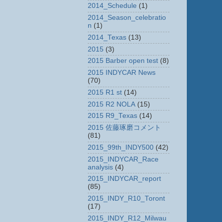
2014_Schedule
(1)
2014_Season_celebratio
n
(1)
2014_Texas
(13)
2015
(3)
2015 Barber open test
(8)
2015 INDYCAR News
(70)
2015 R1 st
(14)
2015 R2 NOLA
(15)
2015 R9_Texas
(14)
2015 佐藤琢磨コメント
(81)
2015_99th_INDY500
(42)
2015_INDYCAR_Race
analysis
(4)
2015_INDYCAR_report
(85)
2015_INDY_R10_Toront
(17)
2015_INDY_R12_Milwau