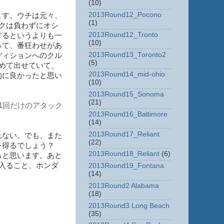
(10)
2013Round12_Pocono
ます。ウチは元々、
(1)
クは負わずにオシ
2013Round12_Tronto
するというよりも一
(10)
って、番狂わせがあ
2013Round13_Toronto2
ディションへのクル
(5)
初めて出せていて、
2013Round14_mid-ohio
的に良かったと思い
(10)
2013Round15_Sonoma
(21)
1回だけのアタック
2013Round16_Baltimore
(14)
2013Round17_Reliant
れない。でも、また
(22)
スを得るでしょう？
2013Round18_Reliant
(6)
ると思います。あと
入ること、ホンダ
2013Round19_Fontana
(14)
2013Round2 Alabama
(18)
2013Round3 Long Beach
(35)