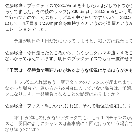
佐藤琢磨：プラクティスで230.9mphを出した時は少しのトウ
らってました。その後のラップは230.6mph、230.3mphとい
て行ってたので、そのちょうど真ん中ぐらいですかね？ 230.5
出して、4周目まで230mph台を維持するというのが目標という
ュレーションでした。
――予選が明日の１日だけになってしまうと、戦い方は変わっ
佐藤琢磨：今日走ったところから、もう少しクルマを速くする
ないかって考えています。明日のプラクティスでもう一度試せ
「予選は一発勝負で番狂わせがあるような状況になるほうがお
――トップ9に入ればもう一度アタックのチャンスが産まれます
なかった場合で、遅い方からの4台に入っていない場合は、予選
クになります。一発勝負となることの影響はありますか？
佐藤琢磨：ファスト9に入れなければ、それで順位は確定になり
――1回目が満足の行かないアタックでも、もう１回チャンスが
スと、明日のようにチャンスは基本的に１回だけっていう場合
なり違うのでは？