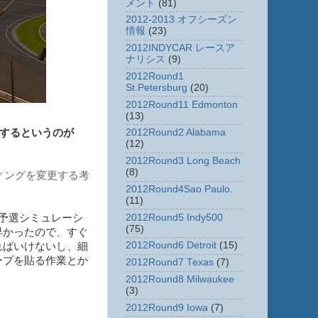
メント
(81)
2012-2013 オフシーズン
情報
(23)
2012INDYCAR レースア
ナリシス
(9)
2012Round1
St.Petersburg
(20)
2012Round11 Edmonton
(13)
2012Round2 Alabama
維持するというのが
(12)
2012Round3 Long Beach
(8)
ティングを変更する考
2012Round4Sao Paulo.
(11)
2012Round5 Indy500
予選シミュレーシ
(75)
早かったので、すぐ
2012Round6 Detroit
(15)
ればいけないし、細
ープを貼る作業とか
2012Round7 Texas
(7)
2012Round8 Milwaukee
(3)
？
2012Round9 Iowa
(7)