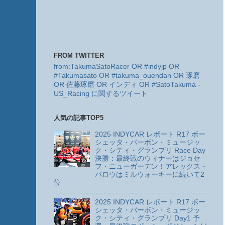
FROM TWITTER
from:TakumaSatoRacer OR #indyjp OR
#Takumasato OR #takuma_ouendan OR 琢磨
OR 佐藤琢磨 OR インディ OR #SatoTakuma -
US_Racing に関するツイート
人気の記事TOP5
2025 INDYCAR レポート R17 ボー
シェッタ・バーボン・ミュージッ
ク・シティ・グランプリ Race Day
決勝：最終戦のウィナーはジョセ
フ・ニューガーデン！アレックス・
パロウはミルウォーキーに続いて2
位
2025 INDYCAR レポート R17 ボー
シェッタ・バーボン・ミュージッ
ク・シティ・グランプリ Day1 予