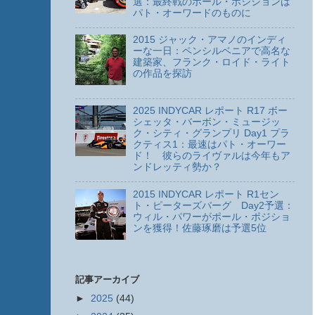
選：最終戦のポール・ポジションは
パト・オーワードのものに
2015 ジャック・アマノのインディ
ーな一日：ペンシルベニアで高名な
建築家、フランク・ロイド・ライト
の作品を探訪
2025 INDYCAR レポート R17 ボー
シェッタ・バーボン・ミュージッ
ク・シティ・グランプリ Day1 プラ
クティス1：最速はパト・オーワー
ド！ 彼らのライヴァルは今年もア
ンドレッティ勢か？
2015 INDYCAR レポート R1セン
ト・ピーターズバーグ Day2予選：
ウィル・パワーがポール・ポジショ
ンを獲得！佐藤琢磨は予選5位
記事アーカイブ
►
2025
(44)