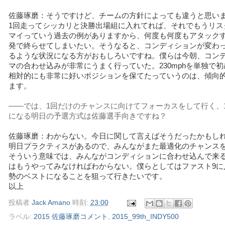
佐藤琢磨：そうですけど、チームの方針によっても違うと思い
1回走ってシッカリと決勝出場組に入れてれば、それでもうリス
マイっていう過去の例がありますから、何度も何度もアタック
発で終らせてしまいたい。そうなると、コンディションが変わ
るような状況になる方がおもしろいですね。僕らは今朝、コン
マの合わせ込みが非常にうまく行っていた。230mphを単独で
相対的にも非常に好いポジションを保てたっていうのは、傾向
ます。
――では、1回だけのチャンスに向けてフォーカスをして行く、
になる明日の予選方式は佐藤選手向きですね？
佐藤琢磨：わからない。今日に関して言えばそうだったかもし
明日プラクティスがあるので、みんながまた最適化のチャン
そういう意味では、みんながコンディションに合わせ込んで来
はもうやってみなければわからない。僕らとしてはファスト9に
勢のベストになることを狙って行きたいです。
以上
投稿者
Jack Amano
時刻:
23:00
ラベル:
2015 佐藤琢磨コメント
,
2015_99th_INDY500