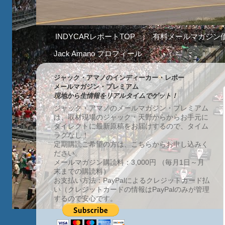
INDYCARレポートTOP
有料メールマガジン
Jack Amano プロフィール
ジャック・アマノのインディーカー・レポー
メールマガジン・プレミアム
現地から生情報をリアルタイムでゲット！
ジャック・アマノのメールマガジン・プレミアム
は、取材現場のジャック・天野からからお手元に
ダイレクトに最新原稿をお届けするので、タイム
ラグなし！
定期購読ご希望の方は、こちらからお申し込みく
ださい。
メールマガジン購読料：3,000円 （毎月1日～月
末までの購読料）
お支払い方法：PayPalによるクレジットカード払
い（クレジットカードの情報はPayPalのみが管理
するので安心です。