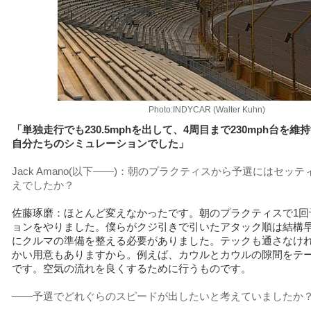
Photo:INDYCAR (Walter Kuhn)
「単独走行でも230.5mphを出して、4周目まで230mph台を
自分たちのシミュレーションでした」
Jack Amano(以下――)：朝のプラクティスから予選にはセッ
えでしたか？
佐藤琢磨：ほとんど変えなかったです。朝のプラクティスで1回
ョンをやりました。僕らがクジ引きで引いたアタック順は結構
にクルマの準備を整える必要がありました。テックも通さなけ
かい用意もありますから。例えば、カウルとカウルの隙間をテ
です。空気の流れを良くするために行うものです。
――予選でどれぐらのスピードが出したいと考えていましたか