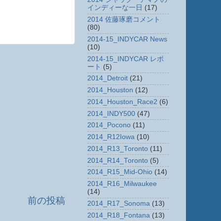
インディーな一日
(17)
2014 佐藤琢磨コメント
(80)
2014-15_INDYCAR News
(10)
2014-15_INDYCAR レポ
ート
(5)
2014_Detroit
(21)
2014_Houston
(12)
2014_Houston_Race2
(6)
2014_INDY500
(47)
2014_Pocono
(11)
2014_R12Iowa
(10)
2014_R13_Toronto
(11)
2014_R14_Toronto
(5)
2014_R15_Mid-Ohio
(14)
2014_R16_Milwaukee
(14)
前の投稿
2014_R17_Sonoma
(13)
2014_R18_Fontana
(13)