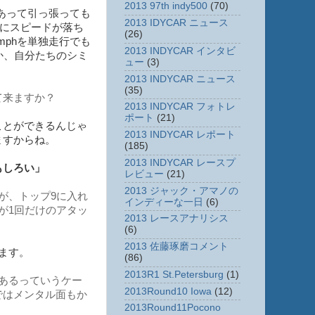
2013 97th indy500
(70)
があって引っ張っても
2013 IDYCAR ニュース
う風にスピードが落ち
(26)
mphを単独走行でも
2013 INDYCAR インタビ
か、自分たちのシミ
ュー
(3)
2013 INDYCAR ニュース
(35)
て来ますか？
2013 INDYCAR フォトレ
ポート
(21)
ことができるんじゃ
2013 INDYCAR レポート
ますからね。
(185)
2013 INDYCAR レースプ
もしろい」
レビュー
(21)
2013 ジャック・アマノの
が、トップ9に入れ
インディーな一日
(6)
が1回だけのアタッ
2013 レースアナリシス
(6)
2013 佐藤琢磨コメント
ます。
(86)
2013R1 St.Petersburg
(1)
あるっていうケー
2013Round10 Iowa
(12)
ではメンタル面もか
2013Round11Pocono