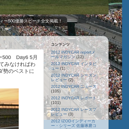
ィー500優勝スピーチ全文掲載！
コンテンツ
2012 INDYCAR reportメ
00 Day6 5月
ールマガジン
(12)
ってみなければわ
2012 INDYCAR インタビ
ュー
(1)
ダ勢のベストに
2012 INDYCAR シーズン
レビュー
(2)
2012 INDYCAR ニュース
(105)
2012 INDYCAR レポート
(101)
2012 INDYCAR レースプ
レビュー
(3)
2012 IZODインディーカ
ー・シリーズ 佐藤琢磨コ