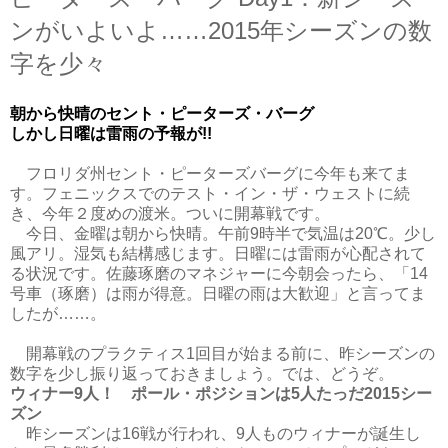
ンがいよいよ……2015年シーズンの数
字を少々
朝から快晴のセント・ピーターズ・バーグ
しかし日曜は雷雨の予報が!!
フロリダ州セント・ピーターズバーグに今年も来てま
す。フェニックスでのテスト・イン・ザ・ウェストに続
き、今年２度めの渡米。ついに開幕戦です。
今日、金曜は朝から快晴。午前9時半で気温は20℃。少し
風アリ。湿気も結構感じます。日曜には雷雨が心配されて
る状況です。佐藤琢磨のマネジャーに今朝会ったら、「14
号車（琢磨）は雨が得意。日曜の雨は大歓迎」と言ってま
したが……。
開幕戦のプラクティス1回目が始まる前に、昨シーズンの
数字を少し振り返っておきましょう。では、どうぞ。
ウィナー9人！ ポール・ポジションは5人たっだ2015シー
ズン
昨シーズンは16戦が行われ、9人ものウィナーが誕生し