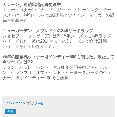
カナーン、連続出場記録更新中
トニー・カナーン（チップ・ガナッシ・レーシング・チー
ムズ）は、249レースの連続出場というインディーカーの記
録を更新中だ。
ニューガーデン、大ブレイクの345リードラップ
ジョセフ・ニューガーデンは2015年シーズンに345ラップ
をリードした。彼は2014年までの3シーズンで合計21周し
かリードをしていなかった。
昨年の開幕戦ウィナーはインディー500も制した。果たして
今シーズンは??
ファン・パブロ・モントーヤが昨年の開幕戦ファイアスト
ン・グランプリ・オブ・セント・ピータースバーグのウィ
ナー。彼はインディー500でも優勝。
Jack Amano
時刻:
1:44
共有