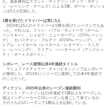
た。最多勝利はスコット・ディクソン（チップ・ガナッ
シ・レーシング・チームズ）による3勝。ポール・ポジショ
ンは5人が記録した。
2勝を挙げたドライバーは実に5人
2015年は5人のドライバーが2勝を挙げたシーズンでもあ
った。それらは、ファン・パブロ・モントーヤ（チーム・
ペンスキー）、ジョセフ・ニューガーデン（CFHレーシン
グ）、セバスチャン・ブルデイ（KVSHレーシング）、グ
レアム・レイホール（レイホール・レターマン・ラニガ
ン・レーシング）、ライアン・ハンター-レイ（アンドレッ
ティ・オートスポート）。
シボレー、レース復帰以来4年連続タイトル
マニュファクチャラー・チャンピオンシップはシボレー
が獲得した。2012年にシリーズに復帰して以来4年連続で
のことだった。
ディクソン、2005年以来のシーズン連続勝利
スコット・ディクソンは11年連続で1勝以上をマークした。
彼はインディーカーで15シーズンを過ごして来ているが、
そのうちの13シーズンで1勝以上を記録している。