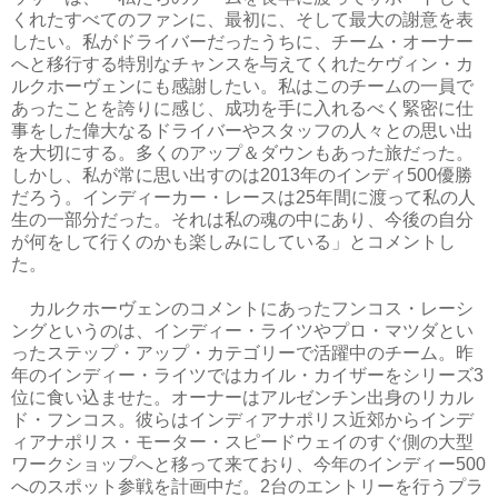
くれたすべてのファンに、最初に、そして最大の謝意を表
したい。私がドライバーだったうちに、チーム・オーナー
へと移行する特別なチャンスを与えてくれたケヴィン・カ
ルクホーヴェンにも感謝したい。私はこのチームの一員で
あったことを誇りに感じ、成功を手に入れるべく緊密に仕
事をした偉大なるドライバーやスタッフの人々との思い出
を大切にする。多くのアップ＆ダウンもあった旅だった。
しかし、私が常に思い出すのは2013年のインディ500優勝
だろう。インディーカー・レースは25年間に渡って私の人
生の一部分だった。それは私の魂の中にあり、今後の自分
が何をして行くのかも楽しみにしている」とコメントし
た。
カルクホーヴェンのコメントにあったフンコス・レーシ
ングというのは、インディー・ライツやプロ・マツダとい
ったステップ・アップ・カテゴリーで活躍中のチーム。昨
年のインディー・ライツではカイル・カイザーをシリーズ3
位に食い込ませた。オーナーはアルゼンチン出身のリカル
ド・フンコス。彼らはインディアナポリス近郊からインデ
ィアナポリス・モーター・スピードウェイのすぐ側の大型
ワークショップへと移って来ており、今年のインディー500
へのスポット参戦を計画中だ。2台のエントリーを行うプラ