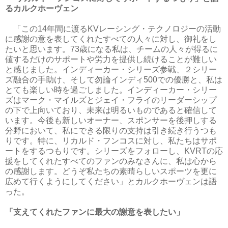
るカルクホーヴェン
「この14年間に渡るKVレーシング・テクノロジーの活動
に感謝の意を表してくれたすべての人々に対し、御礼をし
たいと思います。73歳になる私は、チームの人々が得るに
値するだけのサポートや労力を提供し続けることが難しい
と感じました。インディーカー・シリーズ参戦、２シリー
ズ融合の手助け、そして勿論インディ500での優勝と、私は
とても楽しい時を過ごしました。インディーカー・シリー
ズはマーク・マイルズとジェイ・フライのリーダーシップ
の下で上向いており、未来は明るいものであると確信して
います。今後も新しいオーナー、スポンサーを後押しする
分野において、私にできる限りの支持は引き続き行うつも
りです。特に、リカルド・フンコスに対し、私たちはサポ
ートをするつもりです。シリーズをフォローし、KVRTの応
援をしてくれたすべてのファンのみなさんに、私は心から
の感謝します。どうぞ私たちの素晴らしいスポーツを更に
広めて行くようにしてください」とカルクホーヴェンは語
った。
「支えてくれたファンに最大の謝意を表したい」