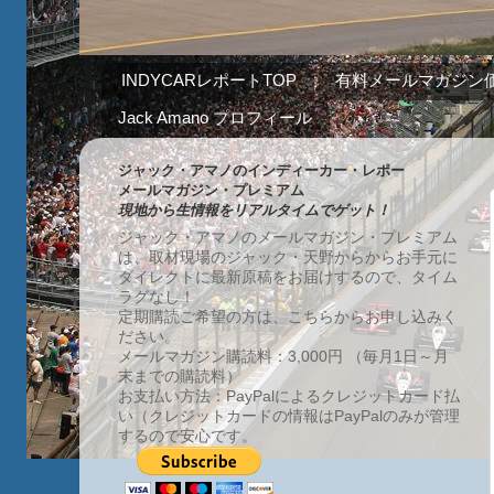
INDYCARレポートTOP
有料メールマガジン
Jack Amano プロフィール
ジャック・アマノのインディーカー・レポー
メールマガジン・プレミアム
現地から生情報をリアルタイムでゲット！
ジャック・アマノのメールマガジン・プレミアム
は、取材現場のジャック・天野からからお手元に
ダイレクトに最新原稿をお届けするので、タイム
ラグなし！
定期購読ご希望の方は、こちらからお申し込みく
ださい。
メールマガジン購読料：3,000円 （毎月1日～月
末までの購読料）
お支払い方法：PayPalによるクレジットカード払
い（クレジットカードの情報はPayPalのみが管理
するので安心です。