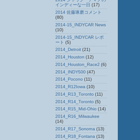
インディーな一日
(17)
2014 佐藤琢磨コメント
(80)
2014-15_INDYCAR News
(10)
2014-15_INDYCAR レポ
ート
(5)
2014_Detroit
(21)
2014_Houston
(12)
2014_Houston_Race2
(6)
2014_INDY500
(47)
2014_Pocono
(11)
2014_R12Iowa
(10)
2014_R13_Toronto
(11)
2014_R14_Toronto
(5)
2014_R15_Mid-Ohio
(14)
2014_R16_Milwaukee
(14)
2014_R17_Sonoma
(13)
2014_R18_Fontana
(13)