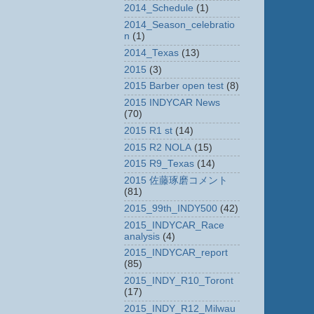
2014_Schedule
(1)
2014_Season_celebratio
n
(1)
2014_Texas
(13)
2015
(3)
2015 Barber open test
(8)
2015 INDYCAR News
(70)
2015 R1 st
(14)
2015 R2 NOLA
(15)
2015 R9_Texas
(14)
2015 佐藤琢磨コメント
(81)
2015_99th_INDY500
(42)
2015_INDYCAR_Race
analysis
(4)
2015_INDYCAR_report
(85)
2015_INDY_R10_Toront
(17)
2015_INDY_R12_Milwau