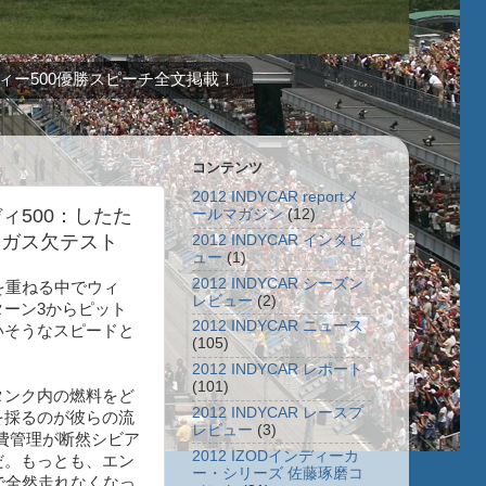
ィー500優勝スピーチ全文掲載！
コンテンツ
2012 INDYCAR reportメ
ディ500：したた
ールマガジン
(12)
とガス欠テスト
2012 INDYCAR インタビ
ュー
(1)
2012 INDYCAR シーズン
を重ねる中でウィ
レビュー
(2)
ーン3からピット
2012 INDYCAR ニュース
いそうなスピードと
(105)
2012 INDYCAR レポート
(101)
タンク内の燃料をど
2012 INDYCAR レースプ
を採るのが彼らの流
レビュー
(3)
費管理が断然シビア
2012 IZODインディーカ
だ。もっとも、エン
ー・シリーズ 佐藤琢磨コ
で全然走れなくなっ