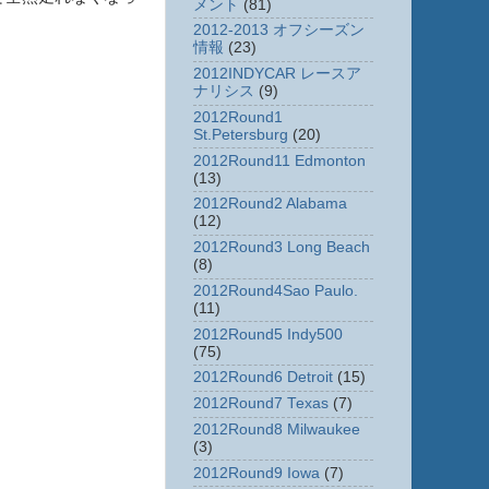
メント
(81)
2012-2013 オフシーズン
情報
(23)
2012INDYCAR レースア
ナリシス
(9)
2012Round1
St.Petersburg
(20)
2012Round11 Edmonton
(13)
2012Round2 Alabama
(12)
2012Round3 Long Beach
(8)
2012Round4Sao Paulo.
(11)
2012Round5 Indy500
(75)
2012Round6 Detroit
(15)
2012Round7 Texas
(7)
2012Round8 Milwaukee
(3)
2012Round9 Iowa
(7)