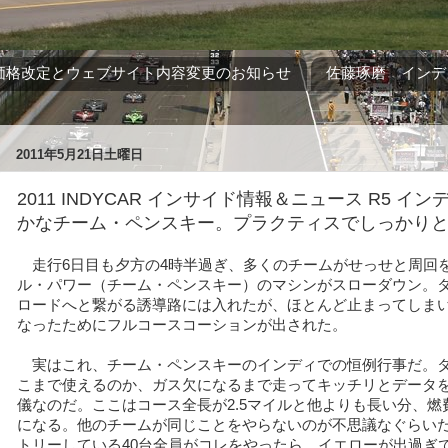
価格改定とウェブサイト内容変更のお知らせ
佐藤琢磨 インデ
2011年5月21日土曜日
2011 INDYCAR インサイド情報＆ニュース R5 イン
かなチーム・ペンスキー。プラクティスでしっかり
走行6日目も夕方の4時半過ぎ、多くのチームがせっせと周回
ル・パワー（チーム・ペンスキー）のマシンがスローダウン。タ
ロードへと繋がる誘導路には入れたが、ほとんど止まってしま
なったためにフルコースコーションが出された。
実はこれ、チーム・ペンスキーのインディでの恒例行事だ。
こまで使えるのか、ガス欠になるまで走ってキッチリとデータ
儀なのだ。ここはコース全長が2.5マイルと他よりも長い分、燃
になる。他のチームが同じことをやらないのが不思議なぐらい
トリーしている40台全員がコレをやったら、イエローが出過ぎ