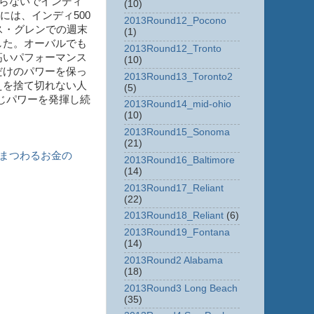
らないでインディ
(10)
には、インディ500
2013Round12_Pocono
ス・グレンでの週末
(1)
した。オーバルでも
2013Round12_Tronto
高いパフォーマンス
(10)
だけのパワーを保っ
2013Round13_Toronto2
えを捨て切れない人
(5)
同じパワーを発揮し続
2013Round14_mid-ohio
(10)
2013Round15_Sonoma
(21)
ーにまつわるお金の
2013Round16_Baltimore
(14)
2013Round17_Reliant
(22)
2013Round18_Reliant
(6)
2013Round19_Fontana
(14)
2013Round2 Alabama
(18)
2013Round3 Long Beach
(35)