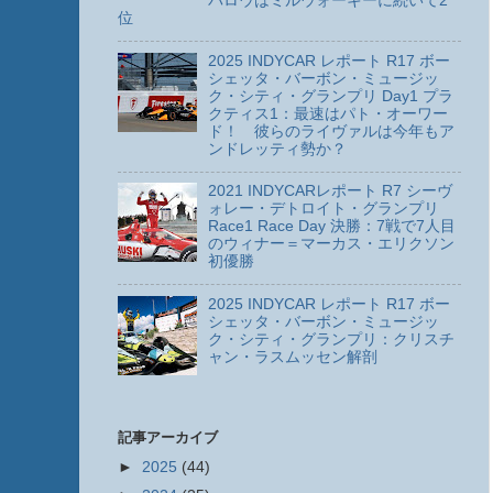
パロウはミルウォーキーに続いて2
位
2025 INDYCAR レポート R17 ボー
シェッタ・バーボン・ミュージッ
ク・シティ・グランプリ Day1 プラ
クティス1：最速はパト・オーワー
ド！ 彼らのライヴァルは今年もア
ンドレッティ勢か？
2021 INDYCARレポート R7 シーヴ
ォレー・デトロイト・グランプリ
Race1 Race Day 決勝：7戦で7人目
のウィナー＝マーカス・エリクソン
初優勝
2025 INDYCAR レポート R17 ボー
シェッタ・バーボン・ミュージッ
ク・シティ・グランプリ：クリスチ
ャン・ラスムッセン解剖
記事アーカイブ
►
2025
(44)