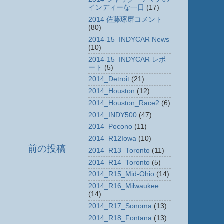
インディーな一日
(17)
2014 佐藤琢磨コメント
(80)
2014-15_INDYCAR News
(10)
2014-15_INDYCAR レポ
ート
(5)
2014_Detroit
(21)
2014_Houston
(12)
2014_Houston_Race2
(6)
2014_INDY500
(47)
2014_Pocono
(11)
2014_R12Iowa
(10)
前の投稿
2014_R13_Toronto
(11)
2014_R14_Toronto
(5)
2014_R15_Mid-Ohio
(14)
2014_R16_Milwaukee
(14)
2014_R17_Sonoma
(13)
2014_R18_Fontana
(13)