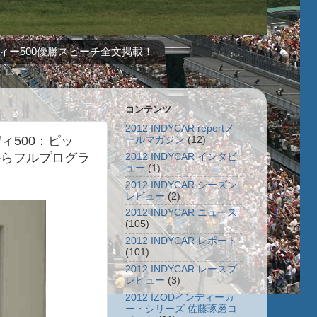
ィー500優勝スピーチ全文掲載！
コンテンツ
2012 INDYCAR reportメ
ディ500：ピッ
ールマガジン
(12)
からフルプログラ
2012 INDYCAR インタビ
ュー
(1)
2012 INDYCAR シーズン
レビュー
(2)
2012 INDYCAR ニュース
(105)
2012 INDYCAR レポート
(101)
2012 INDYCAR レースプ
レビュー
(3)
2012 IZODインディーカ
ー・シリーズ 佐藤琢磨コ