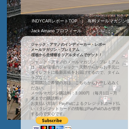
INDYCARレポートTOP
有料メールマガジン
Jack Amano プロフィール
ジャック・アマノのインディーカー・レポー
メールマガジン・プレミアム
現地から生情報をリアルタイムでゲット！
ジャック・アマノのメールマガジン・プレミアム
は、取材現場のジャック・天野からからお手元に
ダイレクトに最新原稿をお届けするので、タイム
ラグなし！
定期購読ご希望の方は、こちらからお申し込みく
ださい。
メールマガジン購読料：3,000円 （毎月1日～月
末までの購読料）
お支払い方法：PayPalによるクレジットカード払
い（クレジットカードの情報はPayPalのみが管理
するので安心です。