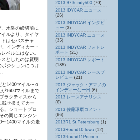
2013 97th indy500
(70)
2013 IDYCAR ニュース
(26)
2013 INDYCAR インタビ
ュー
(3)
が、水曜の締切前に
マイルより、タイヤ
2013 INDYCAR ニュース
(35)
イトはセバスチャ
が、インディカー・
2013 INDYCAR フォトレ
ポート
(21)
るレベルにはない。
ンスとしたのは賢明
2013 INDYCAR レポート
(185)
のポジションにつけ
…。
2013 INDYCAR レースプ
レビュー
(21)
1400マイル＋α
2013 ジャック・アマノの
インディーな一日
(6)
1600マイルまで
はプラクティスから
2013 レースアナリシス
(6)
に載せ換えてカー
なる。ショートプロ
2013 佐藤琢磨コメント
(86)
。その同じエンジン
〜1400マイルの走
2013R1 St.Petersburg
(1)
2013Round10 Iowa
(12)
2013Round11Pocono