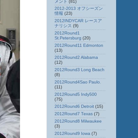
メント
(81)
2012-2013 オフシーズン
情報
(23)
2012INDYCAR レースア
ナリシス
(9)
2012Round1
St.Petersburg
(20)
2012Round11 Edmonton
(13)
2012Round2 Alabama
(12)
2012Round3 Long Beach
(8)
2012Round4Sao Paulo.
(11)
2012Round5 Indy500
(75)
2012Round6 Detroit
(15)
2012Round7 Texas
(7)
2012Round8 Milwaukee
(3)
2012Round9 Iowa
(7)