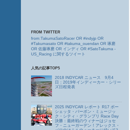
FROM TWITTER
from:TakumaSatoRacer OR #indyjp OR
#Takumasato OR #takuma_ouendan OR 琢磨
OR 佐藤琢磨 OR インディ OR #SatoTakuma -
US_Racing に関するツイート
人気の記事TOP5
2018 INDYCAR ニュース 9月4
日：2019年インディーカー・シリー
ズ日程発表
2025 INDYCAR レポート R17 ボー
シェッタ・バーボン・ミュージッ
ク・シティ・グランプリ Race Day
決勝：最終戦のウィナーはジョセ
フ・ニューガーデン！アレックス・