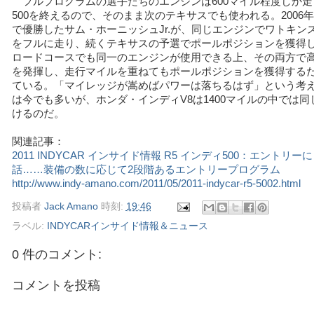
フルプログラムの選手たちのエンジンは600マイル程度しか走
500を終えるので、そのまま次のテキサスでも使われる。2006年
で優勝したサム・ホーニッシュJr.が、同じエンジンでワトキン
をフルに走り、続くテキサスの予選でポールポジションを獲得
ロードコースでも同一のエンジンが使用できる上、その両方で
を発揮し、走行マイルを重ねてもポールポジションを獲得する
ている。「マイレッジが嵩めばパワーは落ちるはず」という考
は今でも多いが、ホンダ・インディV8は1400マイルの中では
けるのだ。
関連記事：
2011 INDYCAR インサイド情報 R5 インディ500：エントリ
話……装備の数に応じて2段階あるエントリープログラム
http://www.indy-amano.com/2011/05/2011-indycar-r5-5002.html
投稿者
Jack Amano
時刻:
19:46
ラベル:
INDYCARインサイド情報＆ニュース
0 件のコメント:
コメントを投稿