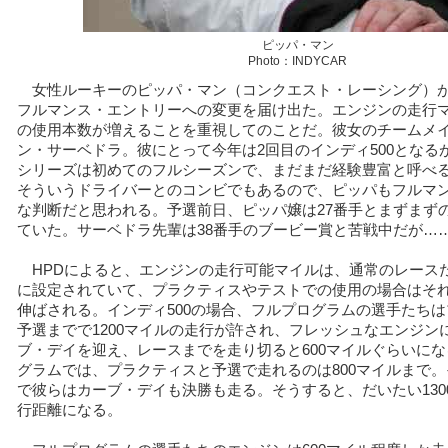
ピッパ・マン
Photo：INDYCAR
女性ルーキーのピッパ・マン（コンクエスト・レーシング）
フルマンス・エントリーへの変更を届け出た。エンジンの走行
の使用本数が増えることを重視してのことだ。彼女のチームメ
ン・サーベドラ。彼にとって今年は2回目のインディ500となる
シリーズは初めてのフルシーズンで、まだまだ経験豊富と呼べ
そういうドライバーとのコンビでもあるので、ピッパもフルマ
な判断だと思われる。予選前日、ピッパ嬢は27番手とまずまず
ていた。サーベドラ先輩は38番手のブービー賞と苦戦中だが…
HPDによると、エンジンの走行可能マイルは、通常のレースだと
に設定されていて、プラクティスやテストでの使用の場合はそれが
伸ばされる。インディ500の場合、フルプログラムの選手たち
予選までで1200マイルの走行が許され、フレッシュなエンジン
ブ・デイを迎え、レースまでを走り切ると600マイルぐらいに
グラムでは、プラクティスと予選で走れるのは800マイルまで
で彼らはカーブ・デイも決勝も走る。そうすると、だいたい1300
行距離になる。