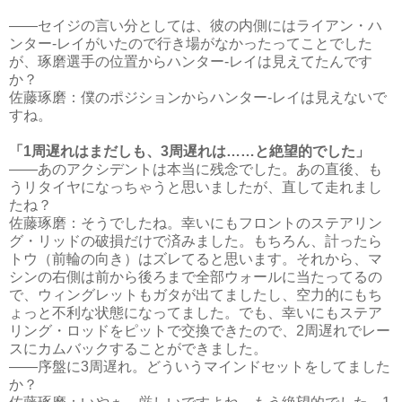
――セイジの言い分としては、彼の内側にはライアン・ハ
ンター-レイがいたので行き場がなかったってことでした
が、琢磨選手の位置からハンター-レイは見えてたんです
か？
佐藤琢磨：僕のポジションからハンター-レイは見えないで
すね。
「1周遅れはまだしも、3周遅れは……と絶望的でした」
――あのアクシデントは本当に残念でした。あの直後、も
うリタイヤになっちゃうと思いましたが、直して走れまし
たね？
佐藤琢磨：そうでしたね。幸いにもフロントのステアリン
グ・リッドの破損だけで済みました。もちろん、計ったら
トウ（前輪の向き）はズレてると思います。それから、マ
シンの右側は前から後ろまで全部ウォールに当たってるの
で、ウィングレットもガタが出てましたし、空力的にもち
ょっと不利な状態になってました。でも、幸いにもステア
リング・ロッドをピットで交換できたので、2周遅れでレー
スにカムバックすることができました。
――序盤に3周遅れ。どういうマインドセットをしてました
か？