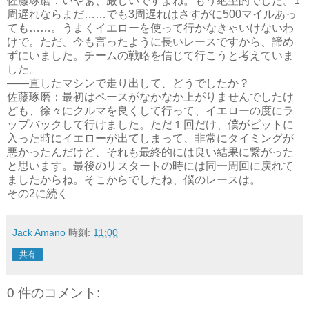
佐藤琢磨：いやぁ、厳しいですよね。もう絶望的でした。1
周遅れならまだ……でも3周遅れはさすがに500マイルあっ
ても……。うまくイエローを使って行かなきゃいけないわ
けで。ただ、今も言ったように長いレースですから、諦め
ずにいました。チームの戦略を信じて行こうと考えていま
した。
――直したマシンで走り出して、どうでしたか？
佐藤琢磨：最初はペースがなかなか上がりませんでしたけ
ども、徐々にクルマを良くして行って、イエローの度にラ
ップバックして行けました。ただ１回だけ、僕がピットに
入った時にイエローが出てしまって、非常にタイミングが
悪かったんだけど、それも最終的には良い結果に繋がった
と思います。最後のリスタートの時には同一周回に戻れて
ましたからね。そこからでしたね、僕のレースは。
その2に続く
Jack Amano
時刻:
11:00
共有
0 件のコメント: