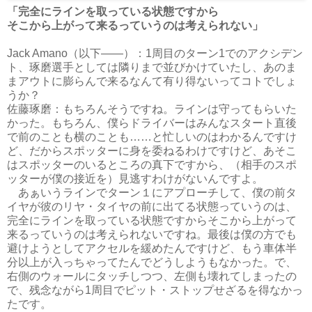
「完全にラインを取っている状態ですから
そこから上がって来るっていうのは考えられない」
Jack Amano（以下――）：1周目のターン1でのアクシデン
ト、琢磨選手としては隣りまで並びかけていたし、あのま
まアウトに膨らんで来るなんて有り得ないってコトでしょ
うか？
佐藤琢磨：もちろんそうですね。ラインは守ってもらいた
かった。もちろん、僕らドライバーはみんなスタート直後
で前のことも横のことも……と忙しいのはわかるんですけ
ど、だからスポッターに身を委ねるわけですけど、あそこ
はスポッターのいるところの真下ですから、（相手のスポ
ッターが僕の接近を）見逃すわけがないんですよ。
あぁいうラインでターン１にアプローチして、僕の前タ
イヤが彼のリヤ・タイヤの前に出てる状態っていうのは、
完全にラインを取っている状態ですからそこから上がって
来るっていうのは考えられないですね。最後は僕の方でも
避けようとしてアクセルを緩めたんですけど、もう車体半
分以上が入っちゃってたんでどうしようもなかった。で、
右側のウォールにタッチしつつ、左側も壊れてしまったの
で、残念ながら1周目でピット・ストップせざるを得なかっ
たです。