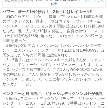
勢は相変わらず好調 Photo:INDYCAR (Walter Kuhn）
クリックして
拡大
パワー、唯一の1分9秒台！ 2番手にはレイホール!!
雨の予報アリ。しかし、快晴下で行われた１時間15分間
のプラクティス1、最速ラップはウィル・パワー（チーム・
ペンスキー）がセッション終了間際に記録した1分9秒8943
だった。唯一人、1分10秒を突破し、自身が持つコース・レ
コード=1分9秒4886に迫った。このセッションでパワーは
26周を走った。
2番手はグレアム・レイホール（レイホール・レターマ
ン・ラニガン・レーシング）。タイムは１分10秒0699。32
周を走ったうちの28周目に記録された。
3～5番手にはチーム・ペンスキーの残り3人が、ファン・
パブロ・モントーヤ、シモン・パジェノー、エリオ・カス
トロネヴェスの順で並んだ。この3人はが1分10秒3台の僅
差の中にいた。4人全員がトップ5入りしちゃうのだから、
ペンスキー、速いデス。そこに割って入ったレイホールも
サスガか……と。
ペンスキーと対照的に、ガナッシはディクソン以外が低迷
6番手はスコット・ディクソン（チップ・ガナッシ・レー
シング・チームズ）＝1分10秒3779。7番手はジョセフ・ニ