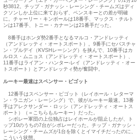
ューガーデン（エド・カーペンター・レーシング）の1分10
秒3812。チップ・ガナッシ・レーシング・チームズはディ
クソンしか上位に来ておらず、ペンスキーとの差が明確
に。チャーリー・キンボールは18番手、マックス・チルト
ンは17番手、トニー・カナーンは21番手だった。
8番手はホンダ勢2番手となるマルコ・アンドレッティ
（アンドレッティ・オートスポート）。9番手にセバスチャ
ン・ブルデイ（KVSHレーシング）を挟んで、10番手はカ
ルロス・ムニョス（アンドレッティ・オートスポート）、
11番手はライアン・ハンター-レイ（アンドレッティ・オー
トスポート）とアンドレッティ勢が奮闘中。
ルーキー最速はスペンサー・ピゴット
12番手はスペンサー・ピゴット（レイホール・レターマ
ン・ラニガン・レーシング）で、彼がルーキー最速。13番
手はアレクサンダー・ロッシ（アンドレッティ・オートス
ポート）（＝こちらもルーキー）だった。
シボレー軍団の上位独占はレイホールが阻止したが、ト
ップ10のうちの7台がシボレーだった。チップ・ガナッシ・
レーシング・チームズが1台を除くとイマイチだったのに、
こういう状態。