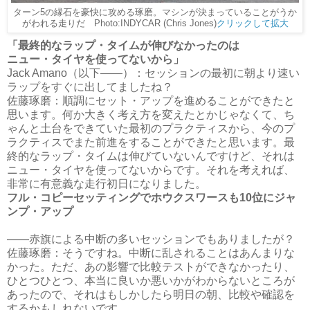
ターン5の縁石を豪快に攻める琢磨。マシンが決まっていることがうか
がわれる走りだ Photo:INDYCAR (Chris Jones)
クリックして拡大
「最終的なラップ・タイムが伸びなかったのは
ニュー・タイヤを使ってないから」
Jack Amano（以下――）：セッションの最初に朝より速い
ラップをすぐに出してましたね？
佐藤琢磨：順調にセット・アップを進めることができたと
思います。何か大きく考え方を変えたとかじゃなくて、ち
ゃんと土台をできていた最初のプラクティスから、今のプ
ラクティスでまた前進をすることができたと思います。最
終的なラップ・タイムは伸びていないんですけど、それは
ニュー・タイヤを使ってないからです。それを考えれば、
非常に有意義な走行初日になりました。
フル・コピーセッティングでホウクスワースも10位にジャ
ンプ・アップ
――赤旗による中断の多いセッションでもありましたが？
佐藤琢磨：そうですね。中断に乱されることはあんまりな
かった。ただ、あの影響で比較テストができなかったり、
ひとつひとつ、本当に良いか悪いかがわからないところが
あったので、それはもしかしたら明日の朝、比較や確認を
するかもしれないです。