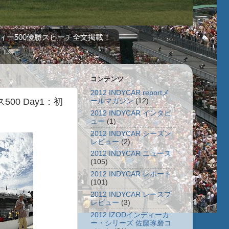
ィー500優勝スピーチ全文掲載！
コンテンツ
2012 INDYCAR reportメ
500 Day1：初
ールマガジン
(12)
2012 INDYCAR インタビ
ュー
(1)
2012 INDYCAR シーズン
レビュー
(2)
2012 INDYCAR ニュース
(105)
2012 INDYCAR レポート
(101)
2012 INDYCAR レースプ
レビュー
(3)
2012 IZODインディーカ
ー・シリーズ 佐藤琢磨コ