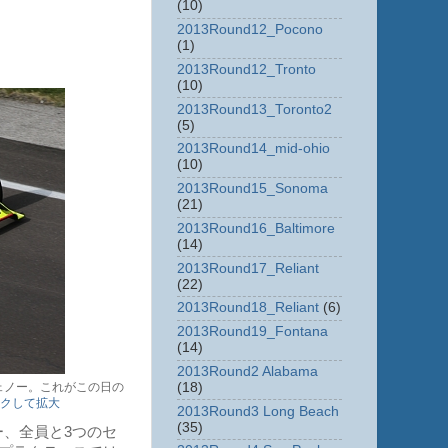
(10)
2013Round12_Pocono
(1)
2013Round12_Tronto
(10)
2013Round13_Toronto2
(5)
2013Round14_mid-ohio
(10)
2013Round15_Sonoma
(21)
2013Round16_Baltimore
(14)
2013Round17_Reliant
(22)
2013Round18_Reliant
(6)
2013Round19_Fontana
(14)
2013Round2 Alabama
ェノー。これがこの日の
(18)
クして拡大
2013Round3 Long Beach
(35)
、全員と3つのセ