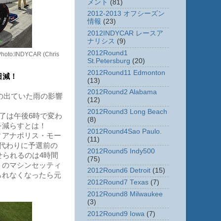
メント
(81)
2012-2013 オフシーズン
情報
(23)
2012INDYCAR レースア
ナリシス
(9)
2012Round1
NDYCAR (Chris
St.Petersburg
(20)
2012Round11 Edmonton
日減！
(13)
2012Round2 Alabama
の出ていた雨の影響
(12)
2012Round3 Long Beach
了は午後6時で変わ
(8)
を減らすとは！
2012Round4Sao Paulo.
ィアナポリス・モー
(11)
代わりに予選前の
2012Round5 Indy500
せられるのは4時間
(75)
トのマシンセッティ
2012Round6 Detroit
(15)
られなくなったら元
2012Round7 Texas
(7)
2012Round8 Milwaukee
(3)
2012Round9 Iowa
(7)