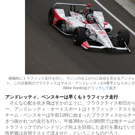
積極的にトラフィック走行を行い、マシンの仕上がりに自信を見せるアンドレ
ト。この日最初のプラクティスはマルコ・アンドレッティが4番手となりホンダ最速 P
(Mike Harding)
クリックして拡大
アンドレッティ、ペンスキーは早くもトラフィック走行
そんな心配を吹き飛ばすかのように、プララクティス初日か
ー、アンドレッティ・オートスポートはトラフィック・テスト
チーム・ペンスキーは午前11時に始まったプラクティスからチ
きつ抜かれつの走行を行い、午後3時からの3時間では他チーム
トラフィックでのハンドリング向上を目指した走行を重ねてい
性把握は合同テストで済ませた」ということなのだろう。