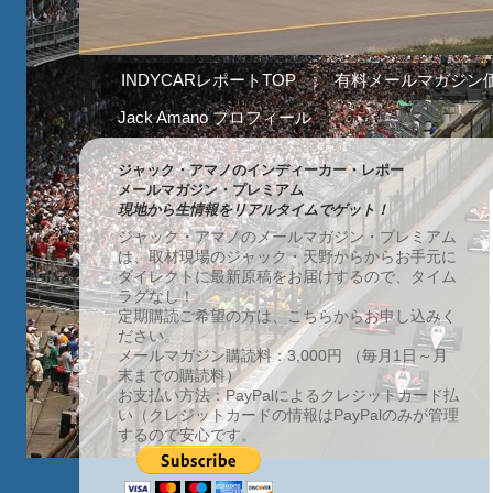
INDYCARレポートTOP
有料メールマガジン
Jack Amano プロフィール
ジャック・アマノのインディーカー・レポー
メールマガジン・プレミアム
現地から生情報をリアルタイムでゲット！
ジャック・アマノのメールマガジン・プレミアム
は、取材現場のジャック・天野からからお手元に
ダイレクトに最新原稿をお届けするので、タイム
ラグなし！
定期購読ご希望の方は、こちらからお申し込みく
ださい。
メールマガジン購読料：3,000円 （毎月1日～月
末までの購読料）
お支払い方法：PayPalによるクレジットカード払
い（クレジットカードの情報はPayPalのみが管理
するので安心です。