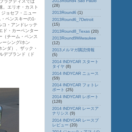
2013Round4 Sao Paulo
のプラクティスでは
(28)
最速。エリオ・カスト
2013Round6
(1)
手、ジョセフ・ニュー
ム・ペンスキーの1-
2013Round6_7Detroit
(15)
マルコ・アンドレッテ
、エド・カーペンター
2013Round8_Texas
(20)
ー（チーム・ペンス
2013Round9Milwaukee
レーシング/ホン
(12)
ホンダ）、ザック・
2013メルマガ購読情報
ヒルデブランド（ド
(5)
2014 INDYCAR スタート
タイヤ
(8)
2014 INDYCAR ニュース
(59)
2014 INDYCAR フォトレ
ポート
(25)
2014 INDYCAR レポート
(128)
2014 INDYCAR レースア
ナリシス
(9)
2014 INDYCAR レースプ
レビュー
(20)
2014 ジャック・アマノの