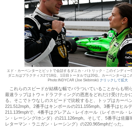
エド・カーペンターとピットで会話するダニカ・パトリック・このインディー5
ダニカはプラクティス2で18位、1日目トータルでは20位。カーペンターは
Photo:INDYCAR (Joe Skibinski)
クリックして拡大
これらのスピードが結構な幅でバラついていることからも明
最速ラップはトウ＝ドラフティングの恩恵をどれだけ受けたか
る。そこでトウなしのスピードで比較すると、トップはカーペ
221.512mph。2番手はキンボールの211.155mph。3番手はヒ
211.139mphで、4番手はグレアム・レイホール（レイホール
ン・レーシング/ホンダ）の211.126mph。そして、5番手は佐
レターマン・ラニガン・レーシング）の220.965mphだった。