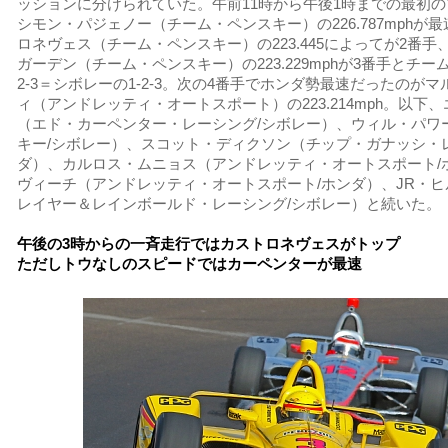
ッションに分けられていた。午前11時から午後1時までの最初
シモン・パジェノー（チーム・ペンスキー）の226.787mphが
ロネヴェス（チーム・ペンスキー）の223.445によってが2番
ガーデン（チーム・ペンスキー）の223.229mphが3番手とチー
2-3＝シボレーの1-2-3。次の4番手でホンダ勢最速だったのが
ィ（アンドレッティ・オートスポート）の223.214mph。以下
（エド・カーペンター・レーシング/シボレー）、ウィル・パワ
キー/シボレー）、スコット・ディクソン（チップ・ガナッシ・
ダ）、カルロス・ムニョス（アンドレッティ・オートスポート/
ヴィーチ（アンドレッティ・オートスポート/ホンダ）、JR・
レイヤー＆レインボールド・レーシング/シボレー）と続いた。
午後の3時からの一斉走行ではカストロネヴェスがトップ
ただしトウなしのスピードではカーペンターが最速