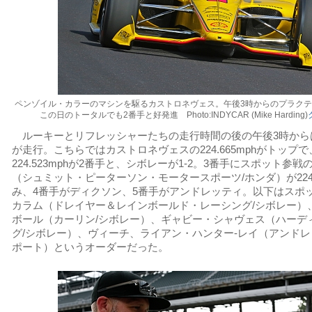
ペンゾイル・カラーのマシンを駆るカストロネヴェス。午後3時からのプラクテ
この日のトータルでも2番手と好発進 Photo:INDYCAR (Mike Harding)
ルーキーとリフレッシャーたちの走行時間の後の午後3時から
が走行。こちらではカストロネヴェスの224.665mphがトップ
224.523mphが2番手と、シボレーが1-2。3番手にスポット参
（シュミット・ピーターソン・モータースポーツ/ホンダ）が224.
み、4番手がディクソン、5番手がアンドレッティ。以下はスポ
カラム（ドレイヤー＆レインボールド・レーシング/シボレー）
ボール（カーリン/シボレー）、ギャビー・シャヴェス（ハーデ
グ/シボレー）、ヴィーチ、ライアン・ハンター-レイ（アンド
ポート）というオーダーだった。