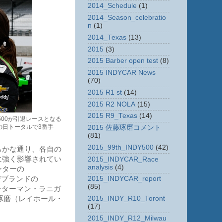
2014_Schedule
(1)
2014_Season_celebratio
n
(1)
2014_Texas
(13)
2015
(3)
2015 Barber open test
(8)
2015 INDYCAR News
(70)
2015 R1 st
(14)
2015 R2 NOLA
(15)
2015 R9_Texas
(14)
00が引退レースとなる
この日トータルで3番手
2015 佐藤琢磨コメント
(81)
2015_99th_INDY500
(42)
らかな通り、各自の
に強く影響されてい
2015_INDYCAR_Race
analysis
(4)
ンターの
ルデブランドの
2015_INDYCAR_report
(85)
・レターマン・ラニガ
藤琢磨（レイホール・
2015_INDY_R10_Toront
(17)
2015_INDY_R12_Milwau