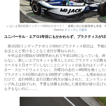
いよいよ第102回インディー500がスタート！ 連覇に向け佐藤琢磨も発進 Photo:I
Owens)
クリックして拡大
ユニバーサル・エアロ1年目にもかかわらず、プラクティスが1
第102回インディアナポリス500のプラクティス初日は、予報
をほとんど受けることなく走行が重ねられた。
今年は走行開始が1時間早められて午前11時になっている。終
らない。新しいエアロキットを導入したのにプラクティス日数
コースを１日オープンしないことにメリットがあるのはインデ
ター・スピードウェイぐらい。月曜日の走行＝6時間を無くした
プラクティス4日間の走行を1時間ずつ増やして……も埋め合わ
だけで、走行時間と走行日数の両方が減らされた。エントラン
ング向上は妨げられ、予選も決勝も白熱した接近戦が繰り広げ
も子もないのに……。