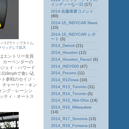
インディーな一日
(17)
2014 佐藤琢磨コメント
(80)
2014-15_INDYCAR News
(10)
2014-15_INDYCAR レポ
ート
(5)
ィス2でトップタイム。
2014_Detroit
(21)
クリックして拡大
2014_Houston
(12)
はエントリー全員
2014_Houston_Race2
(6)
で、カーペンターの
2014_INDY500
(47)
戦のジェイ・ハワード
2014_Pocono
(11)
518mphで食い込
ット参戦のセイジ・
2014_R12Iowa
(10)
、チャーリー・キン
2014_R13_Toronto
(11)
ィング・レーシン
2014_R14_Toronto
(5)
レッティ・オートス
2014_R15_Mid-Ohio
(14)
2014_R16_Milwaukee
(14)
2014_R17_Sonoma
(13)
2014_R18_Fontana
(13)