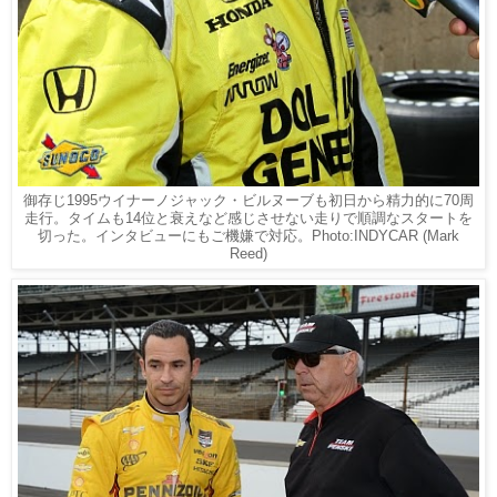
御存じ1995ウイナーノジャック・ビルヌーブも初日から精力的に70周
走行。タイムも14位と衰えなど感じさせない走りで順調なスタートを
切った。インタビューにもご機嫌で対応。Photo:INDYCAR (Mark
Reed)