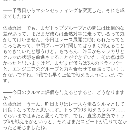
――予選日からマシンセッティングを変更した。それも成
功でしたね？
佐藤琢磨：でも、まだトップグループとの間には圧倒的な
差があって、まだまだ僕らは全然対等に走っているって気
がしてはいません。今日はレース展開に助けられたってと
ころもあって、中団グループに関してはうまく抑えること
もできていたと思うけど。もちろん、昨日からシッカリと
クルマの状態を前進させることができていた。その点は良
かったと思いますけど、まだまだ僕らは3人のドライバー
と、エンジニアのグループと力を合わせて頑張っていくし
かないですね。1戦でも早く上位で戦えるようにしたいで
す。
――今日のクルマに評価を与えるとすると、どうなります
か？
佐藤琢磨：うーん、昨日よりはレースを走るクルマとして
は良くなってたと思います。トップ10を戦えるクルマ……
ぐらいまではきたと思うんです。でも、直接の勝負でトッ
プ6を戦えるかというと、それはまだスピードが足りてなか
ったと感じましたね。