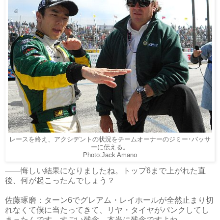
レースを終え、アクシデントの状況をチームオーナーのジミー･バッサ
ーに伝える。
Photo:Jack Amano
――悔しい結果になりましたね。トップ6まで上がれた直
後、何が起こったんでしょう？
佐藤琢磨：ターン6でグレアム・レイホールが全然止まり切
れなくて僕に当たってきて、リヤ・タイヤがパンクしてし
まったんです。すごい残念。本当に残念ですよね。