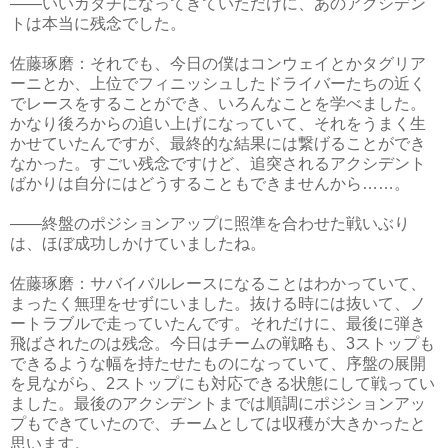
――いいカタチになってきていただけに、あのアクシデン
トは本当に残念でした。
佐藤琢磨：それでも、今日の僕はコンウェイとかタグリア
ーニとか、上位でフィニッシュしたドライバーたちの近く
でレースをすることができ、いろんなことを学べました。
かなり後ろからの追い上げになっていて、それをうまく生
かせていたんですが、最終的な結果には繋げることができ
なかった。すごい残念ですけど、追突されるアクシデント
ばかりは自分にはどうすることもできませんから……。
――終盤のポジションアップに照準を合わせた戦いぶり
は、ほぼ成功しかけていましたね。
佐藤琢磨：サバイバルレースになることはわかっていて、
まったく無理をせずにいました。抜ける時には抜いて、ノ
ートラブルで走っていたんです。それだけに、最後に弾き
飛ばされたのは残念。今日はチームの戦略も、3ストップも
できるような幅を持たせたものになっていて、序盤の展開
を見ながら、2ストップにも対応できる状態にして戦ってい
ました。最後のアクシデントまでは順調にポジションアッ
プもできていたので、チームとしては収穫が大きかったと
思います。