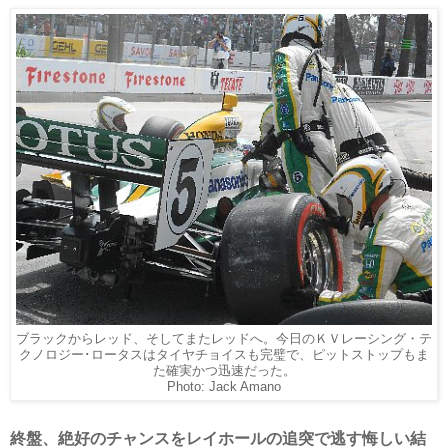
ブラックからレッド、そしてまたレッドへ。今日のＫＶレーシング・テ
クノロジー･ロータスはタイヤチョイスも完璧で、ピットストップもま
た確実かつ迅速だった。
Photo: Jack Amano
終盤、絶好のチャンスをレイホールの追突で逃す悔しい結