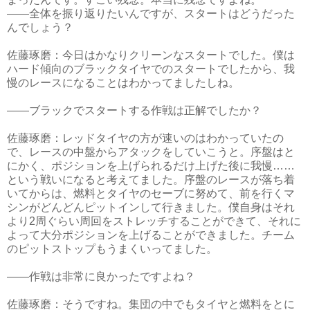
――全体を振り返りたいんですが、スタートはどうだった
んでしょう？
佐藤琢磨：今日はかなりクリーンなスタートでした。僕は
ハード傾向のブラックタイヤでのスタートでしたから、我
慢のレースになることはわかってましたしね。
――ブラックでスタートする作戦は正解でしたか？
佐藤琢磨：レッドタイヤの方が速いのはわかっていたの
で、レースの中盤からアタックをしていこうと。序盤はと
にかく、ポジションを上げられるだけ上げた後に我慢……
という戦いになると考えてました。序盤のレースが落ち着
いてからは、燃料とタイヤのセーブに努めて、前を行くマ
シンがどんどんピットインして行きました。僕自身はそれ
より2周ぐらい周回をストレッチすることができて、それに
よって大分ポジションを上げることができました。チーム
のピットストップもうまくいってました。
――作戦は非常に良かったですよね？
佐藤琢磨：そうですね。集団の中でもタイヤと燃料をとに