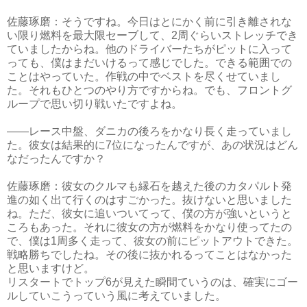
佐藤琢磨：そうですね。今日はとにかく前に引き離されな
い限り燃料を最大限セーブして、2周ぐらいストレッチでき
ていましたからね。他のドライバーたちがピットに入って
っても、僕はまだいけるって感じでした。できる範囲での
ことはやっていた。作戦の中でベストを尽くせていまし
た。それもひとつのやり方ですからね。でも、フロントグ
ループで思い切り戦いたですよね。
――レース中盤、ダニカの後ろをかなり長く走っていまし
た。彼女は結果的に7位になったんですが、あの状況はどん
なだったんですか？
佐藤琢磨：彼女のクルマも縁石を越えた後のカタパルト発
進の如く出て行くのはすごかった。抜けないと思いました
ね。ただ、彼女に追いついてって、僕の方が強いというと
ころもあった。それに彼女の方が燃料をかなり使ってたの
で、僕は1周多く走って、彼女の前にピットアウトできた。
戦略勝ちでしたね。その後に抜かれるってことはなかった
と思いますけど。
リスタートでトップ6が見えた瞬間ていうのは、確実にゴー
ルしていこうっていう風に考えていました。