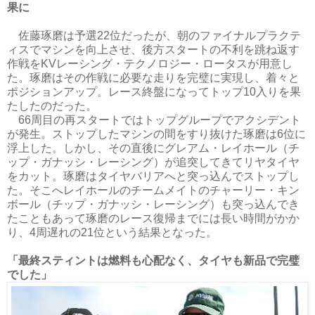
果に
佐藤琢磨は予選22位だったが、朝のファイナルプラクテ
ィスでマシンを向上させ、後方スタートの不利を跳ね返す
作戦をKVレーシング・テクノロジー・ロータスが用意し
た。琢磨はその作戦に必要な走りを完璧に実現し、着々と
ポジションアップ。レース終盤になってトップ10入りを果
たしたのだった。
66周目の再スタートではトップグループでアクシデント
が発生。ストップしたマシンの間をすり抜けた琢磨は6位に
浮上した。しかし、その直後にグレアム・レイホール（チ
ップ・ガナッシ・レーシング）が追突してきてリヤタイヤ
をカット。琢磨はタイヤバリアへと突っ込んでストップし
た。そこへレイホールのチームメイトのチャーリー・キン
ボール（チップ・ガナッシ・レーシング）も突っ込んでき
たこともあって琢磨のレース復帰までには長い時間がかか
り、4周遅れの21位という結果となった。
「最終スティントは燃料も心配なく、タイヤも新品で完璧
でした」