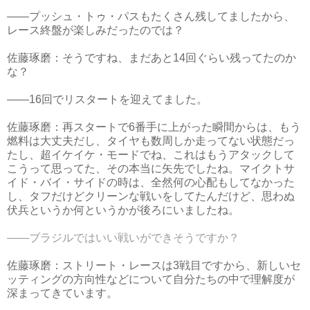
――プッシュ・トゥ・パスもたくさん残してましたから、
レース終盤が楽しみだったのでは？
佐藤琢磨：そうですね、まだあと14回ぐらい残ってたのか
な？
――16回でリスタートを迎えてました。
佐藤琢磨：再スタートで6番手に上がった瞬間からは、もう
燃料は大丈夫だし、タイヤも数周しか走ってない状態だっ
たし、超イケイケ・モードでね、これはもうアタックして
こうって思ってた、その本当に矢先でしたね。マイクトサ
イド・バイ・サイドの時は、全然何の心配もしてなかった
し、タフだけどクリーンな戦いをしてたんだけど、思わぬ
伏兵というか何というかが後ろにいましたね。
――ブラジルではいい戦いができそうですか？
佐藤琢磨：ストリート・レースは3戦目ですから、新しいセ
ッティングの方向性などについて自分たちの中で理解度が
深まってきています。