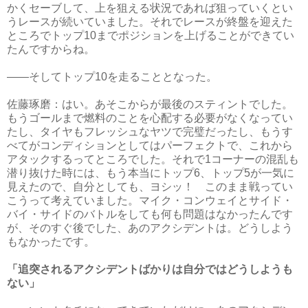
かくセーブして、上を狙える状況であれば狙っていくとい
うレースが続いていました。それでレースが終盤を迎えた
ところでトップ10までポジションを上げることができてい
たんですからね。
――そしてトップ10を走ることとなった。
佐藤琢磨：はい。あそこからが最後のスティントでした。
もうゴールまで燃料のことを心配する必要がなくなってい
たし、タイヤもフレッシュなヤツで完璧だったし、もうす
べてがコンディションとしてはパーフェクトで、これから
アタックするってところでした。それで1コーナーの混乱も
潜り抜けた時には、もう本当にトップ6、トップ5が一気に
見えたので、自分としても、ヨシッ！ このまま戦ってい
こうって考えていました。マイク・コンウェイとサイド・
バイ・サイドのバトルをしても何も問題はなかったんです
が、そのすぐ後でした、あのアクシデントは。どうしよう
もなかったです。
「追突されるアクシデントばかりは自分ではどうしようも
ない」